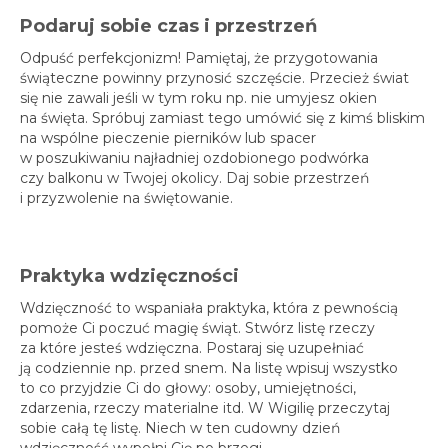
Podaruj sobie czas i przestrzeń
Odpuść perfekcjonizm! Pamiętaj, że przygotowania
świąteczne powinny przynosić szczęście. Przecież świat
się nie zawali jeśli w tym roku np. nie umyjesz okien
na święta. Spróbuj zamiast tego umówić się z kimś bliskim
na wspólne pieczenie pierników lub spacer
w poszukiwaniu najładniej ozdobionego podwórka
czy balkonu w Twojej okolicy. Daj sobie przestrzeń
i przyzwolenie na świętowanie.
Praktyka wdzięczności
Wdzięczność to wspaniała praktyka, która z pewnością
pomoże Ci poczuć magię świąt. Stwórz listę rzeczy
za które jesteś wdzięczna. Postaraj się uzupełniać
ją codziennie np. przed snem. Na listę wpisuj wszystko
to co przyjdzie Ci do głowy: osoby, umiejętności,
zdarzenia, rzeczy materialne itd. W Wigilię przeczytaj
sobie całą tę listę. Niech w ten cudowny dzień
wdzięczność wypełni Cię po brzegi.