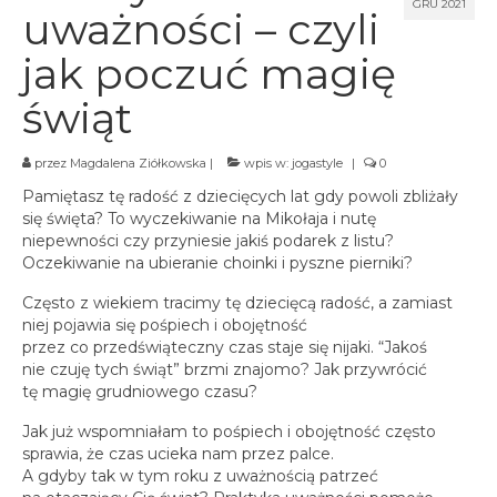
spotkania online
GRU 2021
uważności – czyli
Blog
jak poczuć magię
artykuły i video
świąt
Zaloguj
platforma kursowa
przez
Magdalena Ziółkowska
|
wpis w:
jogastyle
|
0
Pamiętasz tę radość z dziecięcych lat gdy powoli zbliżały
się święta? To wyczekiwanie na Mikołaja i nutę
niepewności czy przyniesie jakiś podarek z listu?
Oczekiwanie na ubieranie choinki i pyszne pierniki?
Często z wiekiem tracimy tę dziecięcą radość, a zamiast
niej pojawia się pośpiech i obojętność
przez co przedświąteczny czas staje się nijaki. “Jakoś
nie czuję tych świąt” brzmi znajomo? Jak przywrócić
tę magię grudniowego czasu?
Jak już wspomniałam to pośpiech i obojętność często
sprawia, że czas ucieka nam przez palce.
A gdyby tak w tym roku z uważnością patrzeć