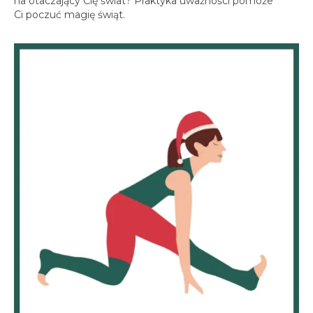
na otaczający Cię świat? Praktyka uważności pomoże
Ci poczuć magię świąt.