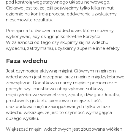
spotkania online
pod kontrolą wegetatywnego układu nerwowego.
Ciekawe jest to, że jeśli poświęcimy tylko kilka minut
Blog
dziennie na kontrolę procesu oddychania uzyskujemy
artykuły i video
niesamowite rezultaty.
Pranajama to ćwiczenia oddechowe, które możemy
Zaloguj
wykonywać, aby osiągnąć konkretne korzyści.
platforma kursowa
W zależności od tego czy skupimy się na wdechu,
wydechu, zatrzymaniu, uzyskamy zupełnie inne efekty.
Faza wdechu
Jest czynnością aktywną mięśni. Głównym mięśniem
wdechowym jest przepona, oraz mięśnie międzyżebrowe
zewnętrzne. Dodatkowo mamy mięśnie pomocnicze:
pochyłe szyi, mostkowo-obojczykowo-sutkowy,
międzyżebrowe wewnętrzne, zębate, dźwigacz łopatki,
prostownik grzbietu, piersiowe mniejsze. Ilość,
oraz budowa mięśni zaangażowanych tylko w fazę
wdechu wskazuje, że jest to czynność wymagająca
dużego wysiłku.
Większość mięśni wdechowych jest zbudowana włókien