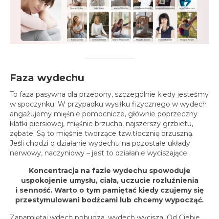
Faza wydechu
To faza pasywna dla przepony, szczególnie kiedy jesteśmy
w spoczynku. W przypadku wysiłku fizycznego w wydech
angażujemy mięśnie pomocnicze, głównie poprzeczny
klatki piersiowej, mięśnie brzucha, najszerszy grzbietu,
zębate. Są to mięśnie tworzące tzw.tłocznię brzuszną.
Jeśli chodzi o działanie wydechu na pozostałe układy
nerwowy, naczyniowy – jest to działanie wyciszające.
Koncentracja na fazie wydechu spowoduje
uspokojenie
umysłu, ciała, uczucie rozluźnienia
i senność. Warto o tym pamiętać kiedy czujemy się
przestymulowani bodźcami lub chcemy wypocząć.
Zapamiętaj wdech pobudza, wydech wycisza. Od Ciebie