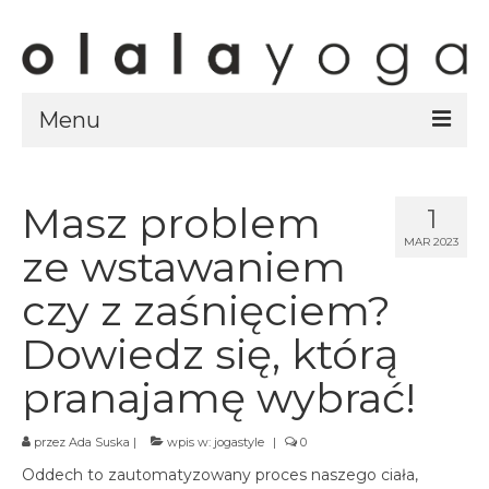
Menu
Sklep
strony sklepu
Masz problem
1
MAR 2023
kursy
ze wstawaniem
ubrania olalayoga
czy z zaśnięciem?
Olala Studio
Dowiedz się, którą
Szczecin
pranajamę wybrać!
Kursy
specjalistyczne
przez
Ada Suska
|
wpis w:
jogastyle
|
0
Grafik
Oddech to zautomatyzowany proces naszego ciała,