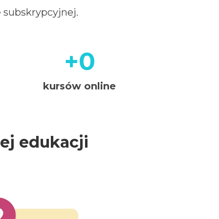
e subskrypcyjnej.
+0
00
kursów online
j edukacji