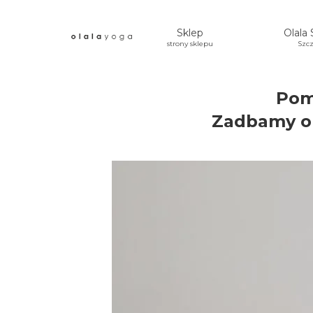
Sklep
Olala 
strony sklepu
Szcz
Pom
Zadbamy o 