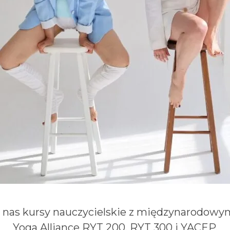
u nas kursy nauczycielskie z międzynarodo
Yoga Alliance RYT 200, RYT 300 i YACEP.