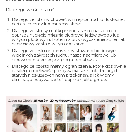
spotkania online
Dlaczego właśnie tam?
Blog
artykuły i video
Dlatego że lubimy chować w miejsca trudno dostępne,
coś co chcemy lub musimy ukryć.
Zaloguj
Dlatego że stresy matki przenosi się na nasze ciało
poprzez napięcie mięśnia biodrowo-lędźwiowego już
platforma kursowa
w życiu płodowym. Potem z przyzwyczajenia schemat
napięciowy zostaje w tym obszarze.
Dlatego że jeśli nie poruszamy stawami biodrowymi
w pełnych zakresach ruchu, nasze nadmiarowe lub
nieuwolnione emocje zajmują ten obszar.
Dlatego że często mamy ograniczenia, które dosłownie
paraliżują możliwość pozbywania się z ciała trujących,
starych niesłużących nam przekonań, a jak wiemy
eliminacja odbywa się też poprzez jelito grube.