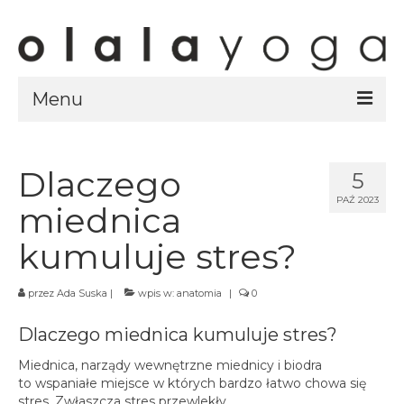
Menu
Sklep
strony sklepu
Dlaczego
5
PAŹ 2023
kursy
miednica
ubrania olalayoga
kumuluje stres?
Olala Studio
przez
Ada Suska
|
wpis w:
anatomia
|
0
Szczecin
Dlaczego miednica kumuluje stres?
Kursy
specjalistyczne
Miednica, narządy wewnętrzne miednicy i biodra
to wspaniałe miejsce w których bardzo łatwo chowa się
Grafik
stres. Zwłaszcza stres przewlekły.