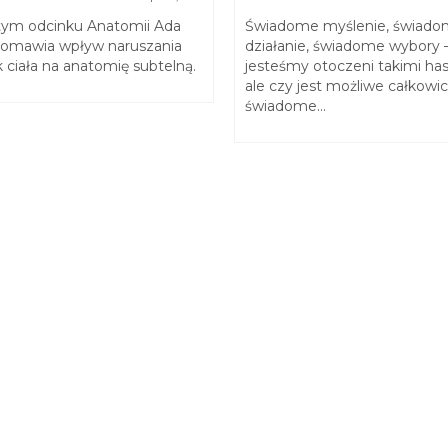
tym odcinku Anatomii Ada
Świadome myślenie, świad
 omawia wpływ naruszania
działanie, świadome wybory 
 ciała na anatomię subtelną.
jesteśmy otoczeni takimi ha
ale czy jest możliwe całkowic
świadome...