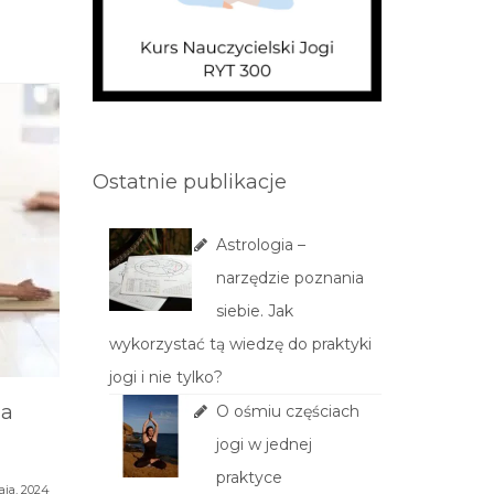
Ostatnie publikacje
Astrologia –
narzędzie poznania
siebie. Jak
wykorzystać tą wiedzę do praktyki
jogi i nie tylko?
ja
Pasmo biodrowo-
Czym je
O ośmiu częściach
piszczelowe – Poradnik
jogi w jednej
Praktyczny Adatomia
Ciało ludz
praktyce
aja, 2024
7 września, 2021
do ruchu –