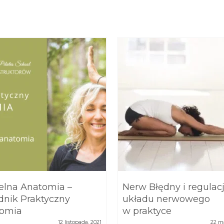
elna Anatomia –
Nerw Błędny i regulac
dnik Praktyczny
układu nerwowego
omia
w praktyce
12 listopada, 2021
22 m