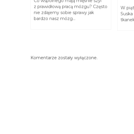
luje
Co wspólnego mają mięśnie szyi
z prawidłową pracą mózgu? Często
W pią
iodra
nie zdajemy sobie sprawy jak
Suska
bardzo nasz mózg...
tkanek
owa się...
Komentarze zostały wyłączone.