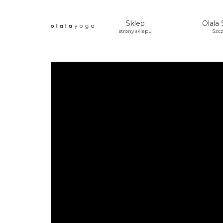
Sklep
Olala 
strony sklepu
Szcz