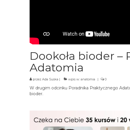
Dookoła bioder – 
Adatomia
przez
Ada Suska
|
wpis w:
anatomia
|
0
W drugim odcinku Poradnika Praktycznego Adat
bioder.