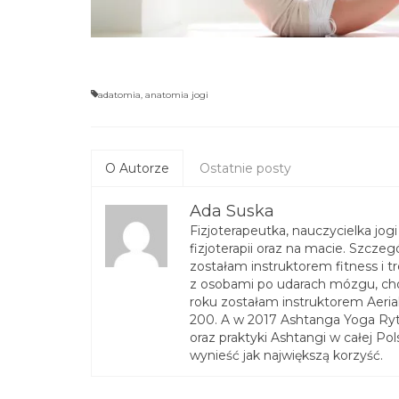
adatomia
,
anatomia jogi
O Autorze
Ostatnie posty
Ada Suska
Fizjoterapeutka, nauczycielka jog
fizjoterapii oraz na macie. Szcze
zostałam instruktorem fitness i 
z osobami po udarach mózgu, ch
roku zostałam instruktorem Aeria
200. A w 2017 Ashtanga Yoga Ryt 3
oraz praktyki Ashtangi w całej Po
wynieść jak największą korzyść.