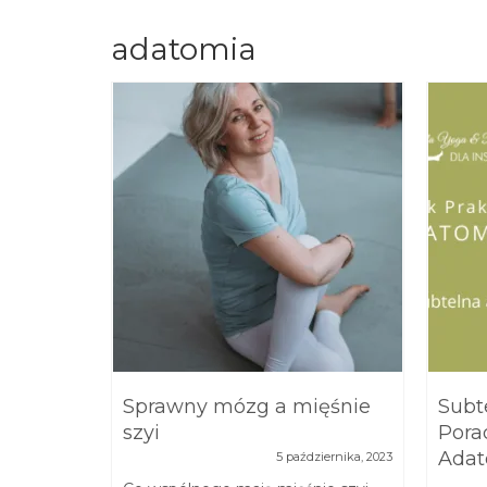
adatomia
Sprawny mózg a mięśnie
Subt
szyi
Pora
Adat
ziernika, 2023
5 października, 2023