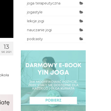
joga terapeutyczna
jogastyle
lekcje jogi
nauczanie jogi
podcasty
13
SIE 2021
okoła