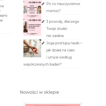
Po co nauczycielowi
skakania, 
ome
W trzecim odcinku Poradnika
współczesn
mentor?
–
Praktycznego Adatomia Ada Suska
słami
omawia pasmo biodrowo-
ie
piszczelowe, które sprawia wiele
3 powody, dlaczego
problemów biegaczom.
Twoje studio
nie zarabia
Joga pod lupą nauki –
jak działa na ciało
i umysł według
współczesnych badań?
Nowości w sklepie