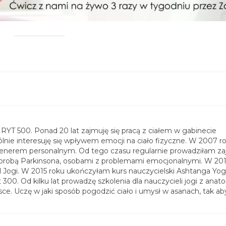
i RYT 500. Ponad 20 lat zajmuję się pracą z ciałem w gabinecie
gólnie interesuję się wpływem emocji na ciało fizyczne. W 2007 r
trenerem personalnym. Od tego czasu regularnie prowadziłam zaj
orobą Parkinsona, osobami z problemami emocjonalnymi. W 20
l Jogi. W 2015 roku ukończyłam kurs nauczycielski Ashtanga Yo
00. Od kilku lat prowadzę szkolenia dla nauczycieli jogi z anato
lsce. Uczę w jaki sposób pogodzić ciało i umysł w asanach, tak ab