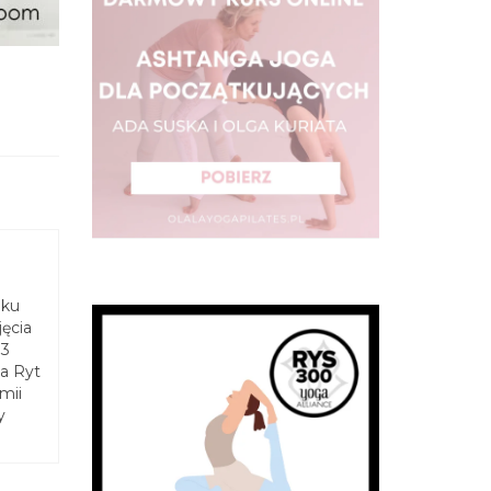
oku
ęcia
13
ga Ryt
mii
y