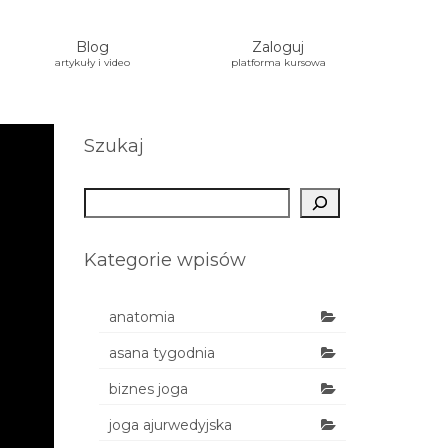
Blog
Zaloguj
artykuły i video
platforma kursowa
Szukaj
Szukaj
Kategorie wpisów
anatomia
asana tygodnia
biznes joga
joga ajurwedyjska