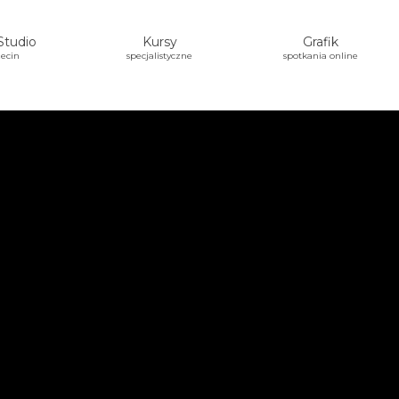
Studio
Kursy
Grafik
ecin
specjalistyczne
spotkania online