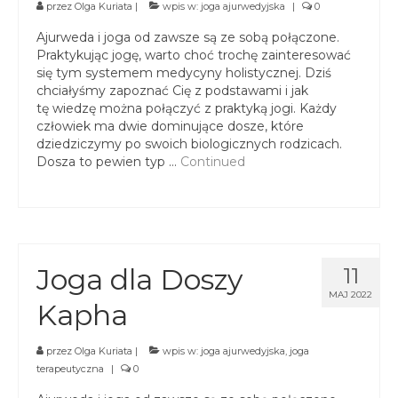
przez
Olga Kuriata
|
wpis w:
joga ajurwedyjska
|
0
Ajurweda i joga od zawsze są ze sobą połączone.
Praktykując jogę, warto choć trochę zainteresować
się tym systemem medycyny holistycznej. Dziś
chciałyśmy zapoznać Cię z podstawami i jak
tę wiedzę można połączyć z praktyką jogi. Każdy
człowiek ma dwie dominujące dosze, które
dziedziczymy po swoich biologicznych rodzicach.
Dosza to pewien typ …
Continued
Joga dla Doszy
11
MAJ 2022
Kapha
przez
Olga Kuriata
|
wpis w:
joga ajurwedyjska
,
joga
terapeutyczna
|
0