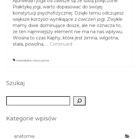
Ajurweda i joga od zawsze są ze sobą połączone.
Praktykę jogi, warto dopasować do swojej
konstytucji psychofizycznej. Dzięki temu odczujesz
większe korzyści wynikające z ćwiczeń jogi. Zwykle
mamy dwie dominujące dosze, ale nie oznacza to,
że ten najmniejszy element nie ma na nas wpływu.
Wiosna to czas Kaphy, która jest zimna, wilgotna,
stała, powolna, …
Continued
metodyka nauczania
Szukaj
Szukaj
Kategorie wpisów
anatomia