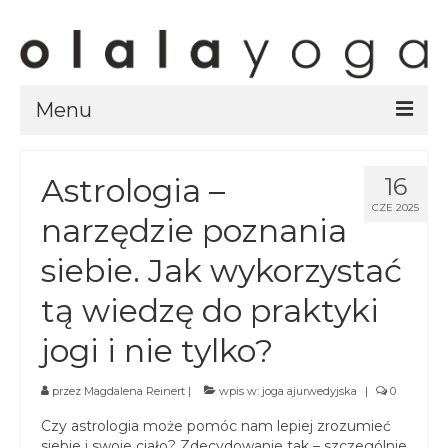
Menu
Sklep
Astrologia –
16
strony sklepu
CZE 2025
narzędzie poznania
kursy
siebie. Jak wykorzystać
ubrania olalayoga
tą wiedzę do praktyki
Olala Studio
Szczecin
jogi i nie tylko?
Kursy
specjalistyczne
przez
Magdalena Reinert
|
wpis w:
joga ajurwedyjska
|
0
Czy astrologia może pomóc nam lepiej zrozumieć
Grafik
siebie i swoje ciało? Zdecydowanie tak – szczególnie