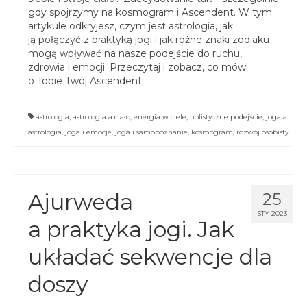
spotkania online
gdy spojrzymy na kosmogram i Ascendent. W tym
artykule odkryjesz, czym jest astrologia, jak
Blog
ją połączyć z praktyką jogi i jak różne znaki zodiaku
artykuły i video
mogą wpływać na nasze podejście do ruchu,
zdrowia i emocji. Przeczytaj i zobacz, co mówi
Zaloguj
o Tobie Twój Ascendent!
platforma kursowa
astrologia
,
astrologia a ciało
,
energia w ciele
,
holistyczne podejście
,
joga a
astrologia
,
joga i emocje
,
joga i samopoznanie
,
kosmogram
,
rozwój osobisty
Ajurweda
25
STY 2023
a praktyka jogi. Jak
układać sekwencje dla
doszy