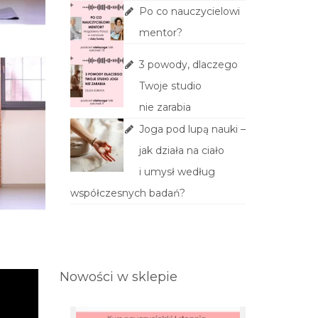
Po co nauczycielowi
mentor?
3 powody, dlaczego
Twoje studio
nie zarabia
Joga pod lupą nauki –
jak działa na ciało
i umysł według
współczesnych badań?
Nowości w sklepie