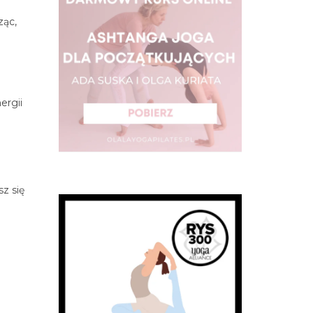
ząc,
ergii
z się