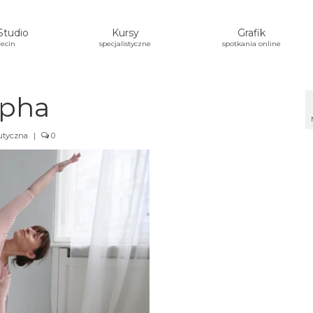
Studio
Kursy
Grafik
ecin
specjalistyczne
spotkania online
apha
eutyczna
|
0