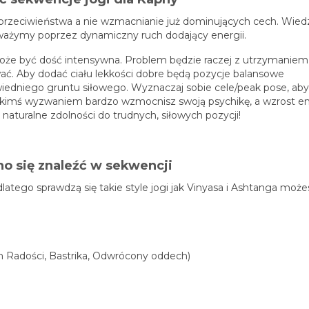
rzeciwieństwa a nie wzmacnianie już dominujących cech. Wied
oważymy poprzez dynamiczny ruch dodający energii.
może być dość intensywna. Problem będzie raczej z utrzymaniem
ować. Aby dodać ciału lekkości dobre będą pozycje balansowe
edniego gruntu siłowego. Wyznaczaj sobie cele/peak pose, aby
 jakimś wyzwaniem bardzo wzmocnisz swoją psychikę, a wzrost en
aturalne zdolności do trudnych, siłowych pozycji!
o się znaleźć w sekwencji
ego sprawdzą się takie style jogi jak Vinyasa i Ashtanga możes
:
h Radości, Bastrika, Odwrócony oddech)