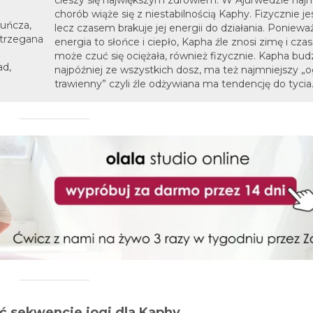
cieszy się największym zdrowiem. W Ajurwedzie najm
chorób wiąże się z niestabilnością Kaphy. Fizycznie jes
kuńcza,
lecz czasem brakuje jej energii do działania. Poniewa
strzegana
energia to słońce i ciepło, Kapha źle znosi zimę i cza
może czuć się ociężała, również fizycznie. Kapha budz
ad,
najpóźniej ze wszystkich dosz, ma też najmniejszy „
trawienny” czyli źle odżywiana ma tendencję do tycia
ć sekwencje jogi dla Kaphy