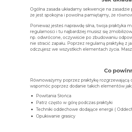
Ogólna zasada układamy sekwencje na zasadzie p
że jest spokojna i powolna pamiętajmy, że równ
Ponieważ jesteś naprawdę silna, twoja praktyka 
regularności i tu najbardziej musisz się zmobiliz
np. odwrócone, oczywiście po zbudowaniu odpowi
nie stracić zapału. Poprzez regularną praktykę z
odczujesz we wszystkich elementach życia. Masz n
Co powinn
Równoważymy poprzez praktykę rozgrzewającą dlat
wspomóc poprzez dodanie takich elementów jak
Powitania Słońca
Patrz często w górę podczas praktyki
Techniki oddechowe dodające energii ( Oddec
Opukiwanie grasicy