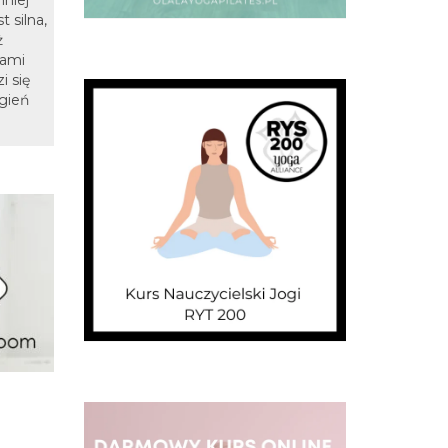
niej
t silna,
ż
sami
i się
ogień
.