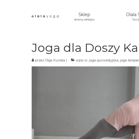
Sklep
Olala 
strony sklepu
Szcz
Joga dla Doszy K
przez
Olga Kuriata
|
wpis w:
joga ajurwedyjska
,
joga terap