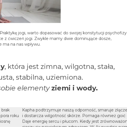
Praktykę jogi, warto dopasować do swojej konstytucji psychofizy
ące z ćwiczeń jogi. Zwykle mamy dwie dominujące dosze,
ie ma na nas wpływu.
hy
, która jest zimna, wilgotna, stała,
usta, stabilna, uziemiona.
sobie elementy
ziemi i wody.
 brak
Kapha podtrzymuje naszą odporność, smaruje złącze
e pora roku
i dostarcza wilgotność skórze. Pomaga również goić 
wiosnę
Daje energię sercu i płucom. Kiedy jest zrównoważon