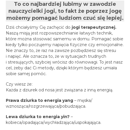
To co najbardziej lubimy w zawodzie
nauczycielki jogi, to fakt
że poprzez jogę
możemy pomagać ludziom czuć się lepiej.
Dziś chciałyśmy Cię zachęcić do
jogi terapeutycznej.
Naszą misją jest rozpowszechnianie łatwych technik,
które można stosować samemu w domu. Pomagać sobie
kiedy tylko poczujemy napięcia fizyczne czy emocjonalne.
Nie znaczy to, że raz na zawsze pozbędziesz się stresu
i napięć. Ale oznacza to, że w sytuacjach trudnych
i stresujących, szybciej wrócisz do równowagi. To jest nasz
cel, żeby dać Ci metody, dzięki którym będziesz umiała
sobie samej pomóc.
Czy wiesz że:
Każda z dziurek od nosa jest związana z inną energią.
Prawa dziurka to energia yang
– męska/
wznosząca/rozgrzewająca/pobudzająca.
Lewa dziurka to energia yin?
–
kobieca/opadająca/wychładzająca/uspokajająca.