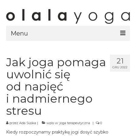
Menu
Sklep
strony sklepu
Jak joga pomaga
21
GRU 2022
kursy
uwolnić się
ubrania olalayoga
od napięć
Olala Studio
i nadmiernego
Szczecin
stresu
Kursy
specjalistyczne
przez
Ada Suska
|
wpis w:
joga terapeutyczna
|
0
Grafik
Kiedy rozpoczynamy praktykę jogi dosyć szybko