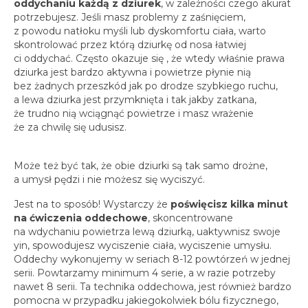
oddychaniu każdą z dziurek
, w zależności czego akurat
potrzebujesz. Jeśli masz problemy z zaśnięciem,
z powodu natłoku myśli lub dyskomfortu ciała, warto
skontrolować przez którą dziurkę od nosa łatwiej
ci oddychać. Często okazuje się , że wtedy właśnie prawa
dziurka jest bardzo aktywna i powietrze płynie nią
bez żadnych przeszkód jak po drodze szybkiego ruchu,
a lewa dziurka jest przymknięta i tak jakby zatkana,
że trudno nią wciągnąć powietrze i masz wrażenie
że za chwilę się udusisz.
Może też być tak, że obie dziurki są tak samo drożne,
a umysł pędzi i nie możesz się wyciszyć.
Jest na to sposób! Wystarczy że
poświęcisz kilka minut
na ćwiczenia oddechowe
, skoncentrowane
na wdychaniu powietrza lewą dziurką, uaktywnisz swoje
yin, spowodujesz wyciszenie ciała, wyciszenie umysłu.
Oddechy wykonujemy w seriach 8-12 powtórzeń w jednej
serii. Powtarzamy minimum 4 serie, a w razie potrzeby
nawet 8 serii. Ta technika oddechowa, jest również bardzo
pomocna w przypadku jakiegokolwiek bólu fizycznego,