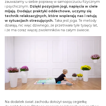
spotkania online
zauważamy u siebie poprawę w samopoczuciu fizycznym
i psychicznym.
Dzięki pozycjom jogi, napięcia w ciele
Blog
mijają. Dodając praktyki oddechowe, uczymy się
artykuły i video
technik relaksacyjnych, które wspierają nas i ratują
w sytuacjach stresujących.
Taka jest joga. Te metody
Zaloguj
działają, nic więc dziwnego, że przetrwała tyle tysięcy lat,
platforma kursowa
i że ma coraz więcej zwolenników na całym świecie.
Na dodatek świat zachodu dołożył swoją cegiełkę