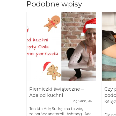
Podobne wpisy
e się
Pierniczki świąteczne –
Czy 
Ada od kuchni
podc
księż
ziernika, 2021
12 grudnia, 2021
ilka
Ten kto Adę Suskę zna to wie,
tanga
że oprócz anatomii i Ashtangi, Ada
Dla pr