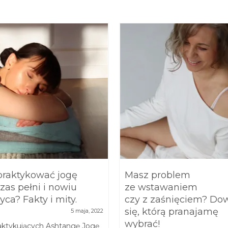
praktykować jogę
Masz problem
zas pełni i nowiu
ze wstawaniem
yca? Fakty i mity.
czy z zaśnięciem? Do
się, którą pranajamę
5 maja, 2022
wybrać!
aktykujących Ashtangę Jogę