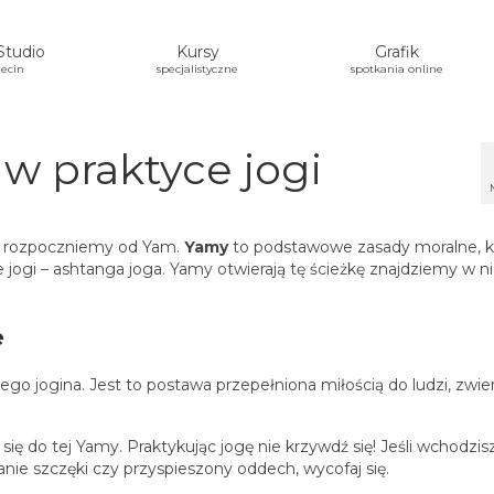
Studio
Kursy
Grafik
ecin
specjalistyczne
spotkania online
w praktyce jogi
cykl rozpoczniemy od Yam.
Yamy
to podstawowe zasady moralne, k
jogi – ashtanga joga. Yamy otwierają tę ścieżkę znajdziemy w ni
e
ego jogina. Jest to postawa przepełniona miłością do ludzi, zwier
się do tej Yamy. Praktykując jogę nie krzywdź się! Jeśli wchodzis
kanie szczęki czy przyspieszony oddech, wycofaj się.