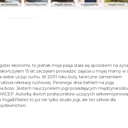
ster ekonomii, to jednak moja pasja stała się sposobem na życie
 skończyłam 15 lat zaczęłam prowadzić zajęcia u mojej mamy w 
na siebie ucząc ruchu. W 2001 roku buty taneczne zamieniłam
ruktora rekreacji ruchowej. Pewnego dnia trafiłam na jogę
o na boso. Jestem nauczycielem jogi posiadającym międzynarod
, YACEP. Autorką dwóch podręczników uczących sekwencjonowa
a Yoga&Pilates to już nie tylko studio jogi, ale też szkoła dla
 wydawnictwo.