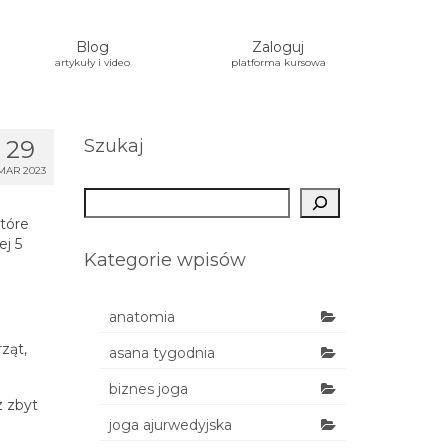
Blog
Zaloguj
artykuły i video
platforma kursowa
29
Szukaj
MAR 2023
Szukaj
tóre
ej 5
Kategorie wpisów
anatomia
ząt,
asana tygodnia
biznes joga
z zbyt
joga ajurwedyjska