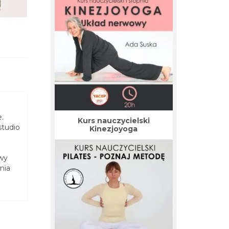
.
Kurs nauczycielski
studio
Kinezjoyoga
owy
nia