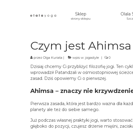
Sklep
Olala 
strony sklepu
Szcz
Czym jest Ahimsa 
przez
Olga Kuriata
|
wpis w:
jogastyle
|
0
Dzisiaj chcemy Ci przybliżyć filozofię jogi. Ten 
wprowadził Patandzali w ośmiostopniowej ścieżce 
zasad. Dziś opowiemy Ci o pierwszej.
Ahimsa – znaczy nie krzywdzeni
Pierwsza zasada, która jest bardzo ważna dla każd
planety ale też do siebie samego.
Już podczas własnej praktyki jogi, warto stosować 
głęboko do pozycji, czujesz drżenie mięśni, zacis