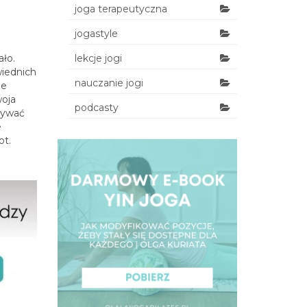
joga terapeutyczna
jogastyle
ało.
lekcje jogi
wiednich
nauczanie jogi
ie
oja
podcasty
onywać
e
ot.