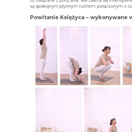
to związane z porą dnia. Nie zaleca się intensy
są spokojnym płynnym ruchem, połączonym z 
Powitanie Księżyca – wykonywane w