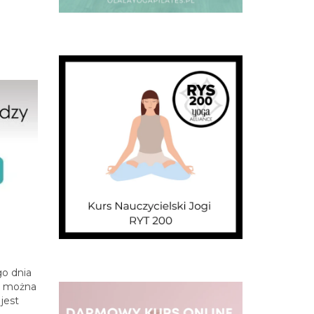
go dnia
re można
jest