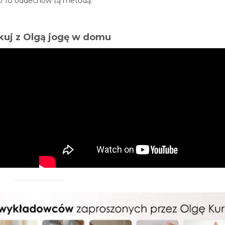
do 10 oddechów tą metodą.
kuj z Olgą jogę w domu