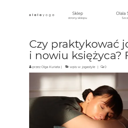
Sklep
Olala 
strony sklepu
Szcz
Czy praktykować j
i nowiu księżyca? F
przez
Olga Kuriata
|
wpis w:
jogastyle
|
0