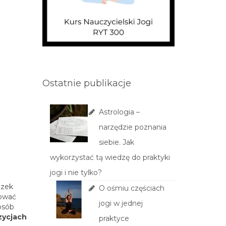
Ostatnie publikacje
Astrologia –
narzędzie poznania
siebie. Jak
wykorzystać tą wiedzę do praktyki
jogi i nie tylko?
ązek
O ośmiu częściach
dować
jogi w jednej
osób
zycjach
praktyce