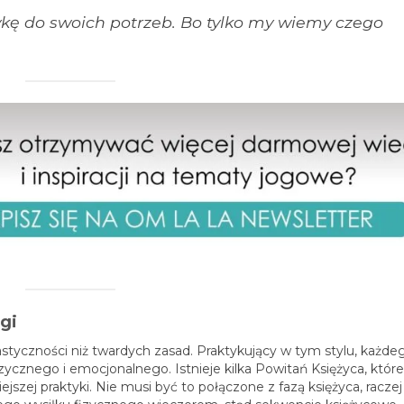
kę do swoich potrzeb.
Bo tylko my wiemy czego
gi
elastyczności niż twardych zasad. Praktykujący w tym stylu, każde
ycznego i emocjonalnego. Istnieje kilka Powitań Księżyca, któ
szej praktyki. Nie musi być to połączone z fazą księżyca, raczej 