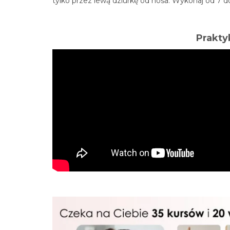
tylko przez lewą dziurkę od nosa. Wykonaj od 7 
Prakty