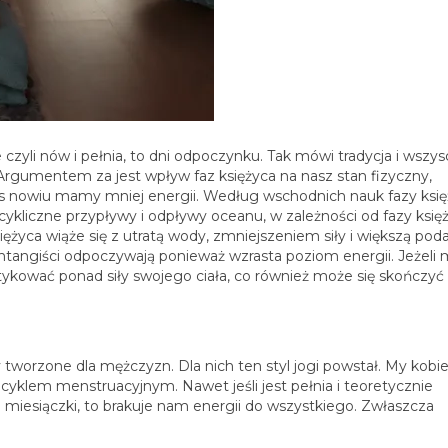
czyli nów i pełnia, to dni odpoczynku. Tak mówi tradycja i wszys
ń. Argumentem za jest wpływ faz księżyca na nasz stan fizyczny,
as nowiu mamy mniej energii. Według wschodnich nauk fazy ksi
ykliczne przypływy i odpływy oceanu, w zależności od fazy księż
yca wiąże się z utratą wody, zmniejszeniem siły i większą pod
shtangiści odpoczywają ponieważ wzrasta poziom energii. Jeżel
ktykować ponad siły swojego ciała, co również może się skończyć
tworzone dla mężczyzn. Dla nich ten styl jogi powstał. My kobi
klem menstruacyjnym. Nawet jeśli jest pełnia i teoretycznie
 miesiączki, to brakuje nam energii do wszystkiego. Zwłaszcza