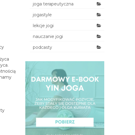
joga terapeutyczna
jogastyle
lekcje jogi
nauczanie jogi
cy
podcasty
ężyca
yca.
atnością
i mamy
ety