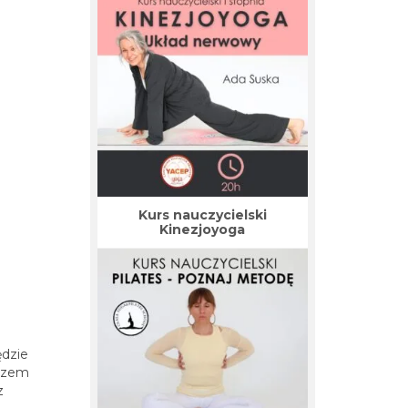
Kurs nauczycielski
Kinezjoyoga
ędzie
drzem
z