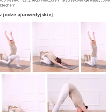
wnego wysiłku fizycznego wieczorem, stąd sekwencje księżycowe
oddechem.
 jodze ajurwedyjskiej