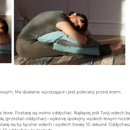
ym. Ma działanie wyciszające i jest polecany przed snem.
lewe. Postaraj się wolno oddychać. Najlepiej jeśli Twój wdech b
ndę (przestań oddychać) i wykonaj spokojny wydech lewym noz
staraj się by łącznie wdech i wydech trwały 10 sekund. Oddychas