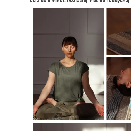
od 2 do 5 minut. Rozluźnij mięśnie i oddychaj