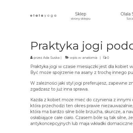
Sklep
Olala 
strony sklepu
Szcz
Praktyka jogi pod
przez
Ada Suska
|
wpis w:
anatomia
|
0
Praktyka jogi w czasie miesiączki jest dla kobi
Być może spojrzenie na asany z trochę innego pu
W zależności jaki styl jogi preferujesz, zapewne z
zgadzasz to już inna sprawa.
Każda z kobiet może mieć do czynienia z innymi o
która przechodzi ten okres prawie niezauważalnie, 
która ma bardzo silne bóle brzucha, skurcze, a n
osłabiające całe ciało. Czasem bóle są tak silne,
antykoncepcyjnych lub maja wkładki domaciczne, 