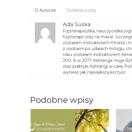
O Autorze
Ostatnie posty
Ada Suska
Fizjoterapeutka, nauczycielka jog
fizjoterapii oraz na macie. Szcze
zostałam instruktorem fitness i 
z osobami po udarach mózgu, ch
roku zostałam instruktorem Aeria
200. A w 2017 Ashtanga Yoga Ryt 3
oraz praktyki Ashtangi w całej Po
wynieść jak największą korzyść.
Podobne wpisy