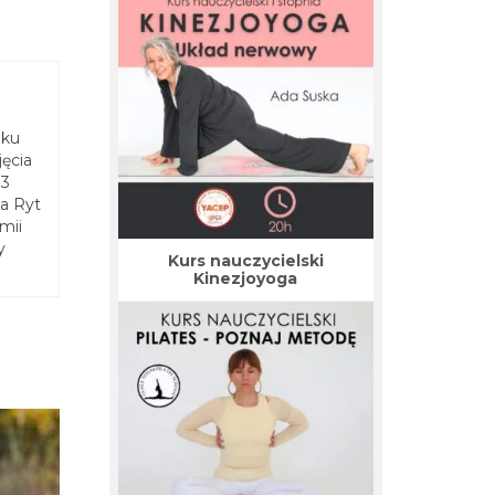
oku
ęcia
13
ga Ryt
mii
y
Kurs nauczycielski
Kinezjoyoga