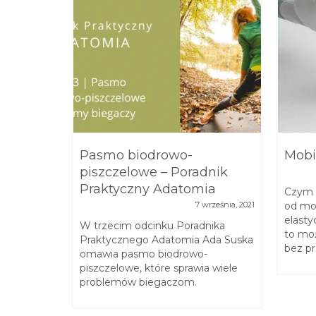
 –
Pasmo biodrowo-
Mobi
y
piszczelowe – Poradnik
Praktyczny Adatomia
Czym r
listopada, 2021
7 września, 2021
od mo
elasty
mii Ada
W trzecim odcinku Poradnika
to moż
uszania
Praktycznego Adatomia Ada Suska
bez pr
 subtelną.
omawia pasmo biodrowo-
piszczelowe, które sprawia wiele
problemów biegaczom.