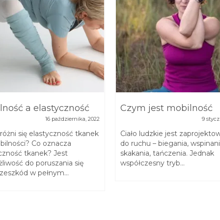
lność a elastyczność
Czym jest mobilność
16 października, 2022
9 stycz
óżni się elastyczność tkanek
Ciało ludzkie jest zaprojekt
bilności? Co oznacza
do ruchu – biegania, wspinania
czność tkanek? Jest
skakania, tańczenia. Jednak
liwość do poruszania się
współczesny tryb...
zeszkód w pełnym...