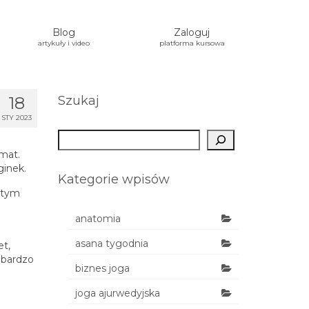
Blog
Zaloguj
artykuły i video
platforma kursowa
18
Szukaj
STY 2023
Szukaj
emat.
ginek.
Kategorie wpisów
z tym
anatomia
asana tygodnia
et,
 bardzo
biznes joga
joga ajurwedyjska