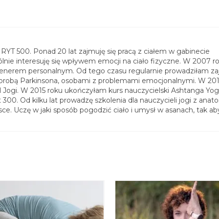
i RYT 500. Ponad 20 lat zajmuję się pracą z ciałem w gabinecie
gólnie interesuję się wpływem emocji na ciało fizyczne. W 2007 r
trenerem personalnym. Od tego czasu regularnie prowadziłam zaj
orobą Parkinsona, osobami z problemami emocjonalnymi. W 20
l Jogi. W 2015 roku ukończyłam kurs nauczycielski Ashtanga Yo
00. Od kilku lat prowadzę szkolenia dla nauczycieli jogi z anato
lsce. Uczę w jaki sposób pogodzić ciało i umysł w asanach, tak ab