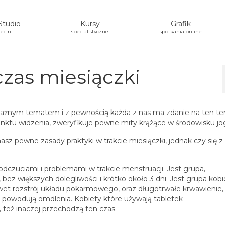
Studio
Kursy
Grafik
ecin
specjalistyczne
spotkania online
czas miesiączki
et ważnym tematem i z pewnością każda z nas ma zdanie na ten t
nktu widzenia, zweryfikuje pewne mity krążące w środowisku jo
nasz pewne zasady praktyki w trakcie miesiączki, jednak czy się 
dczuciami i problemami w trakcie menstruacji. Jest grupa,
bez większych dolegliwości i krótko około 3 dni. Jest grupa kobi
awet rozstrój układu pokarmowego, oraz długotrwałe krwawienie,
 że powodują omdlenia. Kobiety które używają tabletek
też inaczej przechodzą ten czas.