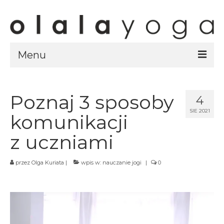
Menu
Sklep
strony sklepu
Poznaj 3 sposoby
4
SIE 2021
kursy
komunikacji
ubrania olalayoga
z uczniami
Olala Studio
przez
Olga Kuriata
|
wpis w:
nauczanie jogi
|
0
Szczecin
Kursy
specjalistyczne
Grafik