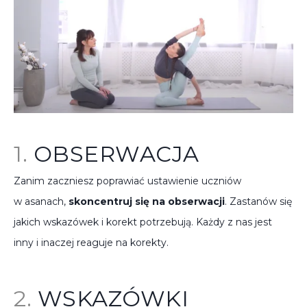
spotkania online
Blog
artykuły i video
Zaloguj
platforma kursowa
1.
OBSERWACJA
Zanim zaczniesz poprawiać ustawienie uczniów
w asanach,
skoncentruj się na obserwacji
. Zastanów się
jakich wskazówek i korekt potrzebują. Każdy z nas jest
inny i inaczej reaguje na korekty.
2.
WSKAZÓWKI