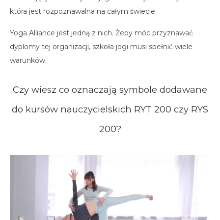
spotkania online
która jest rozpoznawalna na całym świecie.
Blog
artykuły i video
Yoga Alliance jest jedną z nich. Żeby móc przyznawać
dyplomy tej organizacji, szkoła jogi musi spełnić wiele
Zaloguj
warunków.
platforma kursowa
Czy wiesz co oznaczają symbole dodawane
do kursów nauczycielskich RYT 200 czy RYS
200?