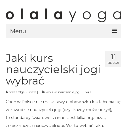
Menu
Sklep
strony sklepu
Jaki kurs
11
SIE 2021
kursy
nauczycielski jogi
ubrania olalayoga
wybrać
Olala Studio
przez
Olga Kuriata
|
wpis w:
nauczanie jogi
|
1
Szczecin
Choć w Polsce nie ma ustawy o obowiązku kształcenia się
Kursy
w zawodzie nauczyciela jogi (czyli każdy może uczyć),
specjalistyczne
to standardy światowe są inne. Jest kilka organizacji
Grafik
zrzeszających nauczycieli jogi. Warto wybrać taką,