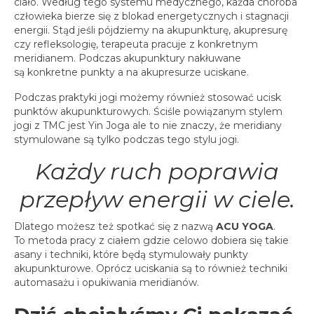
ciało. Według tego systemu medycznego, każda choroba
spotkania online
człowieka bierze się z blokad energetycznych i stagnacji
Blog
energii. Stąd jeśli pójdziemy na akupunkturę, akupresurę
czy refleksologię, terapeuta pracuje z konkretnym
artykuły i video
meridianem. Podczas akupunktury nakłuwane
są konkretne punkty a na akupresurze uciskane.
Zaloguj
platforma kursowa
Podczas praktyki jogi możemy również stosować ucisk
punktów akupunkturowych. Ściśle powiązanym stylem
jogi z TMC jest Yin Joga ale to nie znaczy, że meridiany
stymulowane są tylko podczas tego stylu jogi.
Każdy ruch poprawia
przepływ energii w ciele.
Dlatego możesz też spotkać się z nazwą
ACU YOGA
.
To metoda pracy z ciałem gdzie celowo dobiera się takie
asany i techniki, które będą stymulowały punkty
akupunkturowe. Oprócz uciskania są to również techniki
automasażu i opukiwania meridianów.