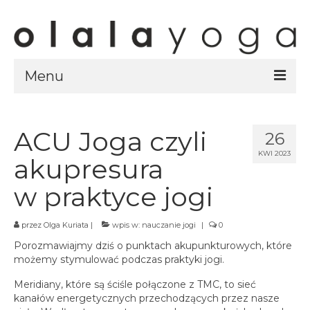
Menu
Sklep
strony sklepu
ACU Joga czyli
26
KWI 2023
kursy
akupresura
ubrania olalayoga
w praktyce jogi
Olala Studio
przez
Olga Kuriata
|
wpis w:
nauczanie jogi
|
0
Szczecin
Porozmawiajmy dziś o punktach akupunkturowych, które
Kursy
możemy stymulować podczas praktyki jogi.
specjalistyczne
Meridiany, które są ściśle połączone z TMC, to sieć
Grafik
kanałów energetycznych przechodzących przez nasze