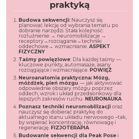
praktyką
Budowa sekwencji:
Nauczysz się
planować lekcję od wybrania tematu po
dobranie narzędzi. Stała kolejność:
rozluźnienie → neuromobilizacje →
receptory→rozciąganie→techniki
oddechowe→ wzmacnianie.
ASPEKT
FIZYCZNY
Taśmy powięziowe
: Dla każdej taśmy —
kluczowe punkty, automasaże, asany
rozciągające i wzmacniające.
POWIĘŹ
Neuroanatomia praktyczna:
Mózg,
móżdżek, pień mózgu
— jak aktywować
odpowiednie obszary mózgu poprzez
oddech, wzrok i układ przedsionkowy dla
lepszych zakresów ruchu.
NEURONAUKA
Poznasz techniki neuromobilizacji
oraz
nauczysz się dobierać praktykę do
aktualnego stanu układu nerwowego –tak,
by wspierać koncentrację, równowagę i
regenerację.
FIZJOTERAPIA
Budowanie sekwencji dla Peak Pose
i