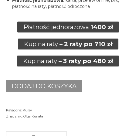
Płatność jednorazowa:
karta, przelew online, blik,
płatność na raty, płatność odroczona
Płatność jednorazowa
1400 zł
Kup na raty –
2 raty po
710
zł
Kup na raty –
3 raty po 480 zł
ilość
DODAJ DO KOSZYKA
Kurs
sztuka
układania
sekwencji
Kategoria:
Kursy
Znacznik:
Olga Kuriata