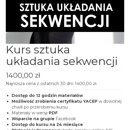
spotkania online
Blog
artykuły i video
Zaloguj
platforma kursowa
Kurs sztuka
układania sekwencji
1400,00
zł
Najniższa cena z ostatnich 30 dni:
1400,00
zł
.
Dostęp do 12 godzin materiałów
Możliwość zrobienia certyfikatu YACEP
w dowolnej
chwili po przerobieniu kursu
Materiały w wersji
PDF
Wsparcie na grupie
Facebook
Dostęp do kursu na 24 miesiące