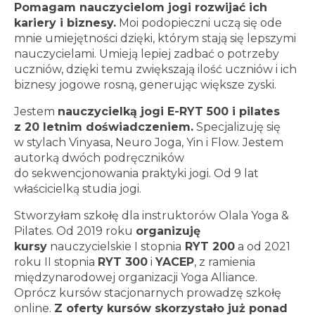
Pomagam nauczycielom jogi rozwijać ich
kariery i biznesy.
Moi podopieczni uczą się ode
mnie umiejętności dzięki, którym stają się lepszymi
nauczycielami. Umieją lepiej zadbać o potrzeby
uczniów, dzięki temu zwiększają ilość uczniów i ich
biznesy jogowe rosną, generując większe zyski.
Jestem
nauczycielką jogi E-RYT 500 i pilates
z 20 letnim doświadczeniem.
Specjalizuję się
w stylach Vinyasa, Neuro Joga, Yin i Flow. Jestem
autorką dwóch podręczników
do sekwencjonowania praktyki jogi. Od 9 lat
właścicielką studia jogi.
Stworzyłam szkołę dla instruktorów Olala Yoga &
Pilates. Od 2019 roku
organizuję
kursy
nauczycielskie I stopnia
RYT 200
a od 2021
roku II stopnia
RYT 300
i
YACEP
, z ramienia
międzynarodowej organizacji Yoga Alliance.
Oprócz kursów stacjonarnych prowadzę szkołę
online.
Z oferty kursów skorzystało już ponad