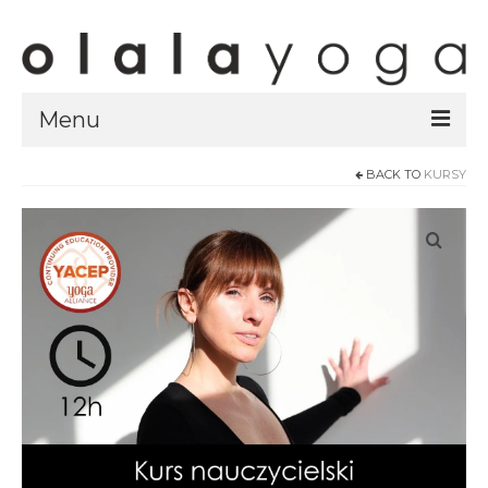
Menu
BACK TO
KURSY
Sklep
strony sklepu
kursy
ubrania olalayoga
Olala Studio
Szczecin
Kursy
specjalistyczne
Grafik