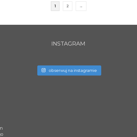
1
2
→
INSTAGRAM
obserwuj na instagramie
um
go