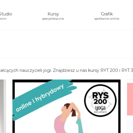
Studio
Kursy
Grafik
ecin
specjalistyczne
spotkania online
łcących nauczycieli jogi. Znajdziesz u nas kursy RYT 200 i RYT 3