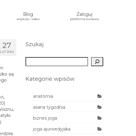
Blog
Zaloguj
artykuły i video
platforma kursowa
27
Szukaj
LUT 2024
Szukaj
em
żko się
Kategorie wpisów
lego
anatomia
eń,
20)
asana tygodnia
Wisznu,
atyki.
biznes joga
j
joga ajurwedyjska
rdziła