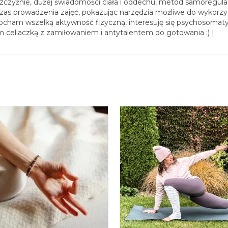
szczyźnie, dużej świadomości ciała i oddechu, metod samoregulac
s prowadzenia zajęć, pokazując narzędzia możliwe do wykorzy
ocham wszelką aktywność fizyczną, interesuję się psychosomat
 celiaczką z zamiłowaniem i antytalentem do gotowania :) |