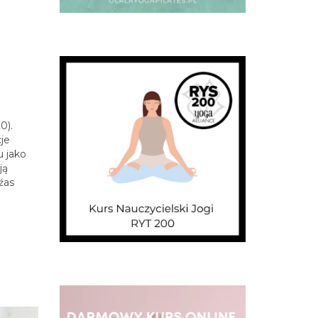
0).
cje
u jako
ją
źas