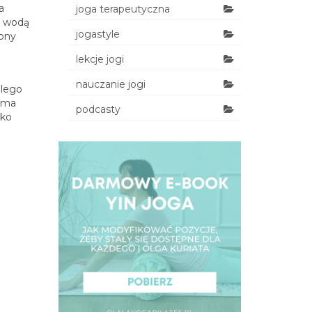
a
joga terapeutyczna
e wodą
jogastyle
łony
lekcje jogi
nauczanie jogi
alego
zyma
podcasty
ako