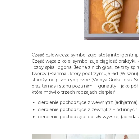
Część człowiecza symbolizuje istotę inteligentną,
Część węża z kolei symbolizuje ciągłość praktyki, k
liczby spirali ogona. Jedna z nich głosi, ze trzy
twórcy (Brahma), który podtrzymuje ład (Wisznu) i 
starożytne pisma yogiczne (Vindya Gurkul oraz Smu
oraz tamas i stanu poza nimi – gunatity – jako pół
która mówi o trzech rodzajach cierpień:
cierpienie pochodzące z wewnątrz (adhjatma),
cierpienie pochodzące z zewnątrz – od innych 
cierpienie pochodzące od siły wyższej (adhidai