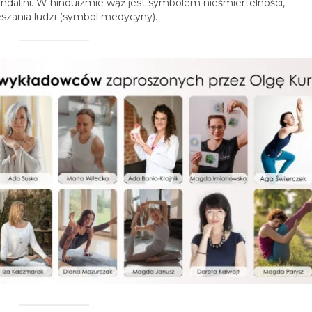
ndalini. W hinduizmie wąż jest symbolem nieśmiertelności,
eszania ludzi (symbol medycyny).