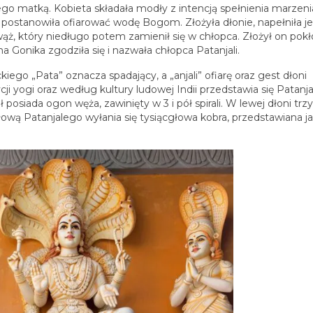
go matką. Kobieta składała modły z intencją spełnienia marzeni
postanowiła ofiarować wodę Bogom. Złożyła dłonie, napełniła j
 wąż, który niedługo potem zamienił się w chłopca. Złożył on pok
a Gonika zgodziła się i nazwała chłopca Patanjali.
kiego „Pata” oznacza spadający, a „anjali” ofiarę oraz gest dłoni
i yogi oraz według kultury ludowej Indii przedstawia się Patanj
ł posiada ogon węża, zawinięty w 3 i pół spirali. W lewej dłoni tr
łową Patanjalego wyłania się tysiącgłowa kobra, przedstawiana j