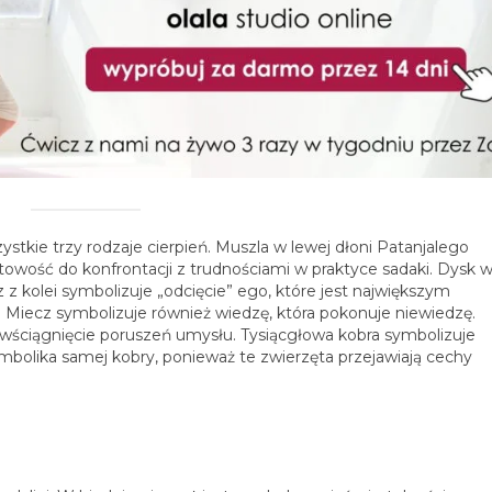
ystkie trzy rodzaje cierpień. Muszla w lewej dłoni Patanjalego
towość do konfrontacji z trudnościami w praktyce sadaki. Dysk 
z kolei symbolizuje „odcięcie” ego, które jest największym
 Miecz symbolizuje również wiedzę, która pokonuje niewiedzę.
powściągnięcie poruszeń umysłu. Tysiącgłowa kobra symbolizuje
mbolika samej kobry, ponieważ te zwierzęta przejawiają cechy