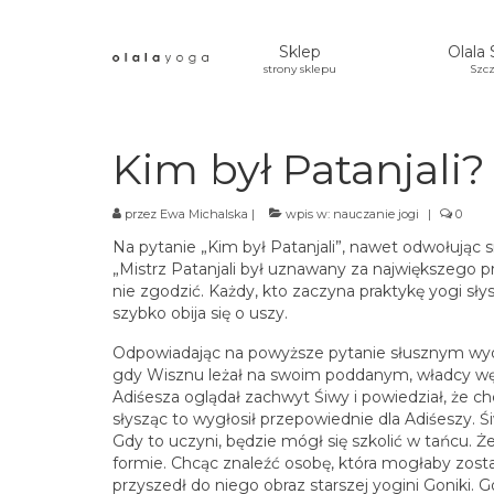
Sklep
Olala 
strony sklepu
Szcz
Kim był Patanjali?
przez
Ewa Michalska
|
wpis w:
nauczanie jogi
|
0
Na pytanie „Kim był Patanjali”, nawet odwołując s
„Mistrz Patanjali był uznawany za największego pr
nie zgodzić. Każdy, kto zaczyna praktykę yogi słys
szybko obija się o uszy.
Odpowiadając na powyższe pytanie słusznym wydaj
gdy Wisznu leżał na swoim poddanym, władcy węży
Adiśesza oglądał zachwyt Śiwy i powiedział, że c
słysząc to wygłosił przepowiednie dla Adiśeszy. 
Gdy to uczyni, będzie mógł się szkolić w tańcu. Ż
formie. Chcąc znaleźć osobę, która mogłaby zost
przyszedł do niego obraz starszej yogini Goniki.