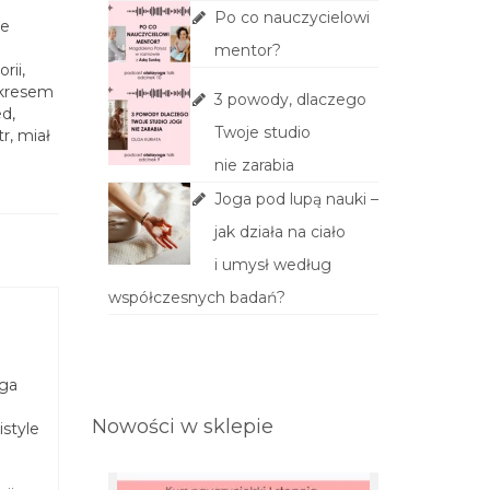
Po co nauczycielowi
ie
mentor?
rii,
 okresem
3 powody, dlaczego
ed,
Twoje studio
r, miał
nie zarabia
Joga pod lupą nauki –
jak działa na ciało
i umysł według
współczesnych badań?
nga
Nowości w sklepie
style