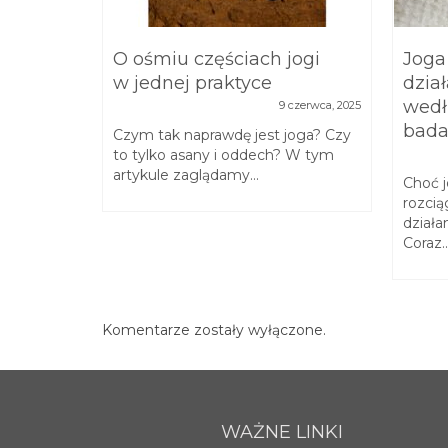
cia
O ośmiu częściach jogi
Joga
m
w jednej praktyce
dział
wania
wedł
9 czerwca, 2025
bad
listopada, 2021
Czym tak naprawdę jest joga? Czy
to tylko asany i oddech? W tym
podzieli
artykule zaglądamy...
m, jak
Choć j
ami
rozcią
.
działa
Coraz..
Komentarze zostały wyłączone.
WAŻNE LINKI