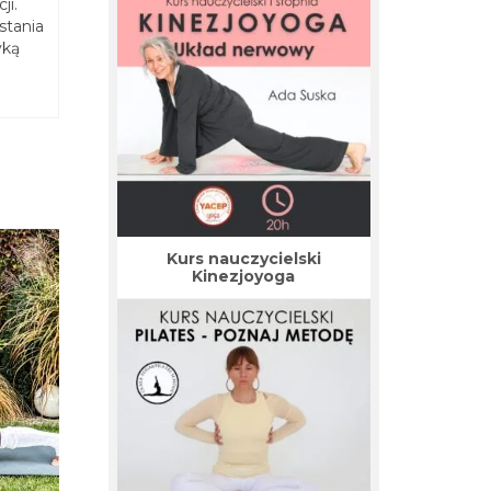
ji.
stania
yką
Kurs nauczycielski
Kinezjoyoga