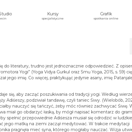
Studio
Kursy
Grafik
ecin
specjalistyczne
spotkania online
ię do literatury, trudno jest jednoznacznie odpowiedzieć. Z opis
omotora Yogi” (Yoga Vidya Gurkul oraz Smu Yoga, 2015, s. 59) cię
zał jego imię. Co więcej, praktykując jedynie asany, imię Patanja
e się, aby zacząć poszukiwania od tradycji yogi. Według wierz
 Adiśeszy, podziwiał tandawę, czyli taniec Śiwy. (Wielobób, 20
hciałby nauczyć się tańczyć, żeby móc również zachwycać Śiwę. 
Śiwa miał go obdarzyć łaską, by mógł napisać komentarz do gram
eby spełnić przepowiednie Adiśesza musiał się odrodzić w ludzkie
ać jego matką na ziemi zaczął medytować. W trakcie medytacji
 Gonika pragnęła mieć syna, którego mogłaby nauczać. Wizja utwie