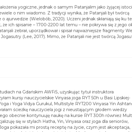
ałożenia yogiczne, jednak o samym Patanjalim jako żyjącej istoc
wiele o nim wiadomo. Z tradycji wynika, że Patanjali był twórcą
o ajurwedzie (Wielobób, 2020). Uczeni jednak skłaniają się ku teo
t, że ich spisanie – 1700-2200 lat temu – nie pokrywa się z jego
atanjali zebrał, uporządkował i spisał najważniejsze fragmenty W
gasutry (Lee, 2017). Mimo, że Patanjali nie jest twórcą Jogasut
udiach na Gdańskim AWFiS, uzyskując tytuł instruktora
yłam kursy nauczycielskie Vinyasa joga RYT 50h u Basi Lipskiej-
oga i Yoga Vidya Gurukul, Multistyle RYT200 Vinyasa Yin Ashta
rałam ścieżkę nauczyciela jogi z nieustającym głodem wiedzy
ego obecnie kontynuuję naukę na kursie RYT 300h również Multi
alizuję się w stylach Hatha, Yin, Vinyasa oraz joga dla seniorów,
Joga pokazała mi prostą receptę na życie, czym jest akceptacja,