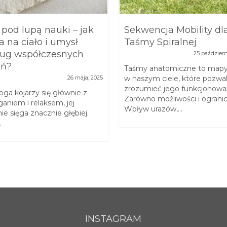
 pod lupą nauki – jak
Sekwencja Mobility dl
a na ciało i umysł
Taśmy Spiralnej
ug współczesnych
25 październ
ań?
Taśmy anatomiczne to map
26 maja, 2025
w naszym ciele, które pozwal
zrozumieć jego funkcjonowa
oga kojarzy się głównie z
Zarówno możliwości i ogranic
ganiem i relaksem, jej
Wpływ urazów,...
nie sięga znacznie głębiej.
.
INSTAGRAM