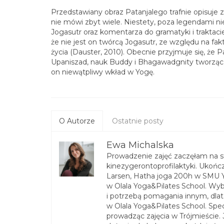
Przedstawiany obraz Patanjalego trafnie opisuje z
nie mówi zbyt wiele. Niestety, poza legendami nie
Jogasutr oraz komentarza do gramatyki i traktacie 
że nie jest on twórcą Jogasutr, ze względu na fak
życia (Dauster, 2010). Obecnie przyjmuje się, że P
Upaniszad, nauk Buddy i Bhagawadgnity tworząc Jo
on niewątpliwy wkład w Yogę.
O Autorze
Ostatnie posty
Ewa Michalska
Prowadzenie zajęć zaczęłam na st
kinezygerontoprofilaktyki. Ukończ
Larsen, Hatha joga 200h w SMU Y
w Olala Yoga&Pilates School. Wyb
i potrzebą pomagania innym, dlat
w Olala Yoga&Pilates School. Specj
prowadząc zajęcia w Trójmieście. 