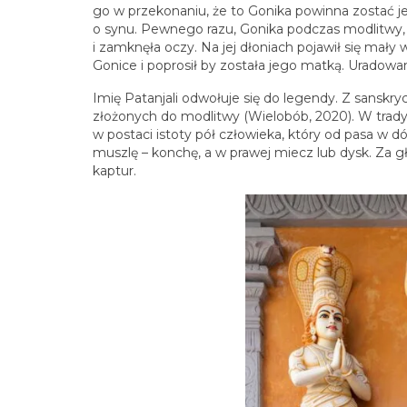
go w przekonaniu, że to Gonika powinna zostać je
o synu. Pewnego razu, Gonika podczas modlitwy, 
i zamknęła oczy. Na jej dłoniach pojawił się mały
Gonice i poprosił by została jego matką. Uradowan
Imię Patanjali odwołuje się do legendy. Z sanskryc
złożonych do modlitwy (Wielobób, 2020). W tradycj
w postaci istoty pół człowieka, który od pasa w dó
muszlę – konchę, a w prawej miecz lub dysk. Za g
kaptur.