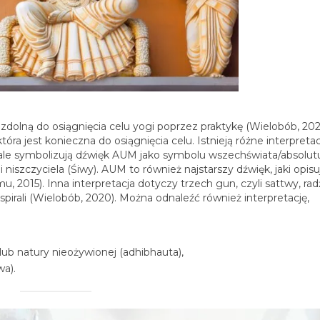
 zdolną do osiągnięcia celu yogi poprzez praktykę (Wielobób, 202
tóra jest konieczna do osiągnięcia celu. Istnieją różne interpreta
 spirale symbolizują dźwięk AUM jako symbolu wszechświata/absolut
niszczyciela (Śiwy). AUM to również najstarszy dźwięk, jaki opisu
, 2015). Inna interpretacja dotyczy trzech gun, czyli sattwy, rad
 spirali (Wielobób, 2020). Można odnaleźć również interpretację,
lub natury nieożywionej (adhibhauta),
wa).