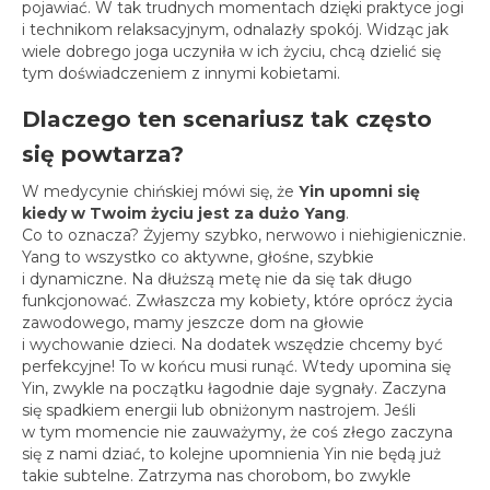
spotkania online
pojawiać. W tak trudnych momentach dzięki praktyce jogi
i technikom relaksacyjnym, odnalazły spokój. Widząc jak
Blog
wiele dobrego joga uczyniła w ich życiu, chcą dzielić się
artykuły i video
tym doświadczeniem z innymi kobietami.
Zaloguj
Dlaczego ten scenariusz tak często
platforma kursowa
się powtarza?
W medycynie chińskiej mówi się, że
Yin upomni się
kiedy w Twoim życiu jest za dużo Yang
.
Co to oznacza? Żyjemy szybko, nerwowo i niehigienicznie.
Yang to wszystko co aktywne, głośne, szybkie
i dynamiczne. Na dłuższą metę nie da się tak długo
funkcjonować. Zwłaszcza my kobiety, które oprócz życia
zawodowego, mamy jeszcze dom na głowie
i wychowanie dzieci. Na dodatek wszędzie chcemy być
perfekcyjne! To w końcu musi runąć. Wtedy upomina się
Yin, zwykle na początku łagodnie daje sygnały. Zaczyna
się spadkiem energii lub obniżonym nastrojem. Jeśli
w tym momencie nie zauważymy, że coś złego zaczyna
się z nami dziać, to kolejne upomnienia Yin nie będą już
takie subtelne. Zatrzyma nas chorobom, bo zwykle