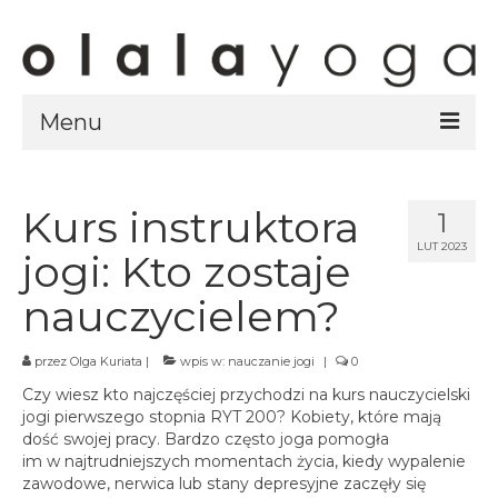
Menu
Sklep
strony sklepu
Kurs instruktora
1
LUT 2023
kursy
jogi: Kto zostaje
ubrania olalayoga
nauczycielem?
Olala Studio
przez
Olga Kuriata
|
wpis w:
nauczanie jogi
|
0
Szczecin
Czy wiesz kto najczęściej przychodzi na kurs nauczycielski
Kursy
jogi pierwszego stopnia RYT 200? Kobiety, które mają
specjalistyczne
dość swojej pracy. Bardzo często joga pomogła
im w najtrudniejszych momentach życia, kiedy wypalenie
Grafik
zawodowe, nerwica lub stany depresyjne zaczęły się