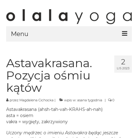
Menu
Sklep
strony sklepu
Astavakrasana.
2
LIS 2023
kursy
Pozycja ośmiu
ubrania olalayoga
kątów
Olala Studio
przez
Magdalena Cichocka
|
wpis w:
asana tygodnia
|
0
Szczecin
Astavakrasana (ahsh-tah-vah-KRAHS-ah-nah)
Kursy
asta = osiem
specjalistyczne
vakra = wygięty, zakrzywiony
Grafik
Uczony mędrzec o imieniu Astavakra będąc jeszcze