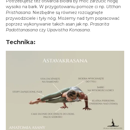
Potrzebujesz też otwarcia biodra by móc zarzucić nogę
wysoko na bark. W przygotowaniu pomoże ci np.
Utthan
Pristhasana
. Niezbędne są również rozciągnięte
przywodziciele i tyły nóg. Możemy nad tym popracować
poprzez wykonywanie takich asan jak np.
Prasarita
Padottanasana
czy
Upavistha Konasana
.
Technika: