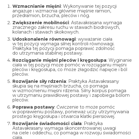
Wzmacnianie mięśni
: Wykonywanie tej pozycji
angażuje i wzmacnia głównie mięśnie ramion,
przedramion, brzucha, pleców i nóg.
Zwiększenie mobilności
: Astavakrasana wymaga
znacznego zakresu ruchu w stawach biodrowych,
kolanach i stawach skokowych.
Udoskonalenie równowagi
: wyważanie ciała
w tej pozycji wymaga silnej kontroli równowagi.
Praktyka tej pozycji pomaga poprawić zdolność
do utrzymania stabilnej postawy.
Rozciąganie mięśni pleców i kręgosłupa
: Wyginanie
ciała w tej pozycji może pomóc w rozciąganiu mięśni
pleców i kręgosłupa, co może złagodzić napięcie i ból
pleców.
Rozwijanie siły rdzenia
: Praktyka Astavakrasany
skupia się na mięśniach brzucha, co pomaga
w wzmocnieniu mięśni rdzenia. Silny korpus pomaga
w utrzymaniu prawidłowej postawy i zapobiega bólom
pleców.
Poprawa postawy
: Ćwiczenie to może pomóc
w poprawieniu postawy, ponieważ uczy utrzymywania
prostego kręgosłupa i otwarcia klatki piersiowej.
Rozwijanie świadomości ciała
: Praktyka
Astavakrasany wymaga skoncentrowanej uwagi
na ciele i oddechu, co pomaga w rozwoju świadomości
ciała.