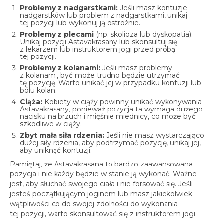
Problemy z nadgarstkami:
Jeśli masz kontuzje
nadgarstków lub problem z nadgarstkami, unikaj
tej pozycji lub wykonuj ją ostrożnie.
Problemy z plecami
(np.
skolioza lub dyskopatia):
Unikaj pozycji Astavakrasany lub skonsultuj się
z lekarzem lub instruktorem jogi przed próbą
tej pozycji.
Problemy z kolanami:
Jeśli masz problemy
z kolanami, być może trudno będzie utrzymać
tę pozycję. Warto unikać jej w przypadku kontuzji lub
bólu kolan.
Ciąża:
Kobiety w ciąży powinny unikać wykonywania
Astavakrasany, ponieważ pozycja ta wymaga dużego
nacisku na brzuch i mięśnie miednicy, co może być
szkodliwe w ciąży.
Zbyt mała siła rdzenia:
Jeśli nie masz wystarczająco
dużej siły rdzenia, aby podtrzymać pozycję, unikaj jej,
aby uniknąć kontuzji.
Pamiętaj, że Astavakrasana to bardzo zaawansowana
pozycja i nie każdy będzie w stanie ją wykonać. Ważne
jest, aby słuchać swojego ciała i nie forsować się. Jeśli
jesteś początkującym joginem lub masz jakiekolwiek
wątpliwości co do swojej zdolności do wykonania
tej pozycji, warto skonsultować się z instruktorem jogi.