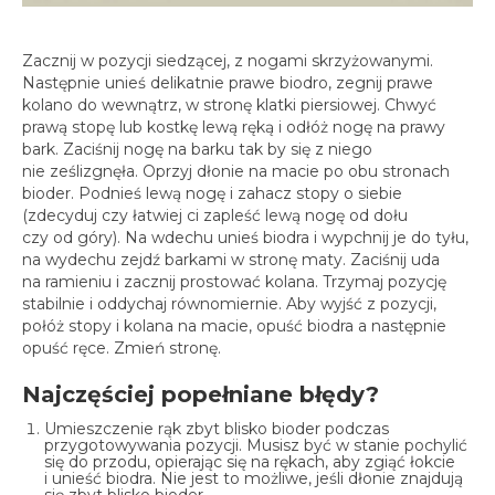
Zacznij w pozycji siedzącej, z nogami skrzyżowanymi.
Następnie unieś delikatnie prawe biodro, zegnij prawe
kolano do wewnątrz, w stronę klatki piersiowej. Chwyć
prawą stopę lub kostkę lewą ręką i odłóż nogę na prawy
bark. Zaciśnij nogę na barku tak by się z niego
nie ześlizgnęła. Oprzyj dłonie na macie po obu stronach
bioder. Podnieś lewą nogę i zahacz stopy o siebie
(zdecyduj czy łatwiej ci zapleść lewą nogę od dołu
czy od góry). Na wdechu unieś biodra i wypchnij je do tyłu,
na wydechu zejdź barkami w stronę maty. Zaciśnij uda
na ramieniu i zacznij prostować kolana. Trzymaj pozycję
stabilnie i oddychaj równomiernie. Aby wyjść z pozycji,
połóż stopy i kolana na macie, opuść biodra a następnie
opuść ręce. Zmień stronę.
Najczęściej popełniane błędy?
Umieszczenie rąk zbyt blisko bioder podczas
przygotowywania pozycji. Musisz być w stanie pochylić
się do przodu, opierając się na rękach, aby zgiąć łokcie
i unieść biodra. Nie jest to możliwe, jeśli dłonie znajdują
się zbyt blisko bioder.