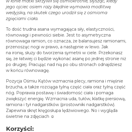
w łonie matki skrzywił się ośmiokrotnie, słysząc, kiedy
spotkania online
jego ojciec osiem razy błędnie wymawia modlitwę
Blog
wedyjską, na skutek czego urodził się z ośmioma
zgięciami ciała.
artykuły i video
To dość trudna asana wymagająca siły, elastyczności,
Zaloguj
równowagi i pewności siebie. Jest to asymetryczna
platforma kursowa
równowaga ramion, co oznacza, że balansujesz ramionami,
przenosząc nogi w prawo, a następnie w lewo. Jak
na ironię, służy do tworzenia symetrii w ciele. Przekonasz
się, że łatwiej ci będzie wykonać asanę po jednej stronie niż
po drugiej. Pracując nad nią po obu stronach odnajdziesz
w końcu równowagę.
Pozycja Ośmiu Kątów wzmacnia plecy, ramiona i mięśnie
brzucha, a także rozciąga tylną część ciała oraz tylną część
nóg. Poprawia postawę i świadomość ciała i pomaga
zwiększyć energię. Wzmacnia uda, tułów, klatkę piersiową,
ramiona i tył nadgarstków (prostowniki nadgarstków).
Zapewnia skręt kręgosłupa lędźwiowego. No i wygląda
świetnie na zdjęciach ☺
Korzyści: