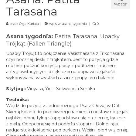
spotkania online
PAŹ 2021
Tarasana
Blog
artykuły i video
przez
Olga Kuriata
|
wpis w:
asana tygodnia
|
0
Zaloguj
Asana tygodnia:
Patita Tarasana, Upadły
platforma kursowa
Trójkąt (Fallen Triangle)
Upadły Trójkąt to połączenie Vasisthasana z Trikonasana
czyli bocznej deski z trójkątem. Jest to pozycja gdzie
możesz poczuć korzyści pracy z podłożem i ruchem
antygrawitacyjnym, dzięki czemu poprawi się jakość
wykonywania wszystkich asan z grupy arm balance.
Styl jogi:
Vinyasa, Yin – Sekwencja Smoka
Technika:
Wejdź do pozycji z Jednonożnego Psa z Głową w Dół.
Skieruj kolano do przeciwnego ramienia i odstaw nogę jak
najbliżej dłoni. Tylną stopę odstaw całą na ziemię, łącznie
z piętą. Odepchnij się od podłoża stopami. Dolnej ręki
nadgarstek dokładnie pod barkiem. Wciśnij dłoń w ziemię.
Górna ręka prosta w łokciu sięgaj i wydłużaj się