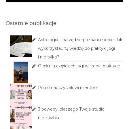
Ostatnie publikacje
Astrologia – narzędzie poznania siebie. Jak
wykorzystać tą wiedzę do praktyki jogi
i nie tylko?
O ośmiu częściach jogi w jednej praktyce
Po co nauczycielowi mentor?
3 powody, dlaczego Twoje studio
nie zarabia