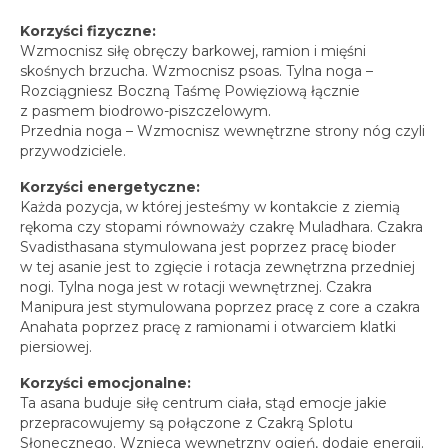
Korzyści fizyczne:
Wzmocnisz siłę obręczy barkowej, ramion i mięśni
skośnych brzucha. Wzmocnisz psoas. Tylna noga –
Rozciągniesz Boczną Taśmę Powięziową łącznie
z pasmem biodrowo-piszczelowym.
Przednia noga – Wzmocnisz wewnętrzne strony nóg czyli
przywodziciele.
Korzyści energetyczne:
Każda pozycja, w której jesteśmy w kontakcie z ziemią
rękoma czy stopami równoważy czakrę Muladhara. Czakra
Svadisthasana stymulowana jest poprzez pracę bioder
w tej asanie jest to zgięcie i rotacja zewnętrzna przedniej
nogi. Tylna noga jest w rotacji wewnętrznej. Czakra
Manipura jest stymulowana poprzez pracę z core a czakra
Anahata poprzez pracę z ramionami i otwarciem klatki
piersiowej.
Korzyści emocjonalne:
Ta asana buduje siłę centrum ciała, stąd emocje jakie
przepracowujemy są połączone z Czakrą Splotu
Słonecznego. Wznieca wewnętrzny ogień, dodaje energii.