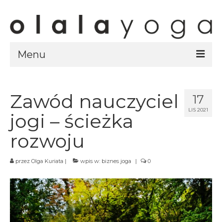
Menu
Sklep
strony sklepu
Zawód nauczyciel
17
LIS 2021
kursy
jogi – ścieżka
ubrania olalayoga
rozwoju
Olala Studio
przez
Olga Kuriata
|
wpis w:
biznes joga
|
0
Szczecin
Kursy
specjalistyczne
Grafik