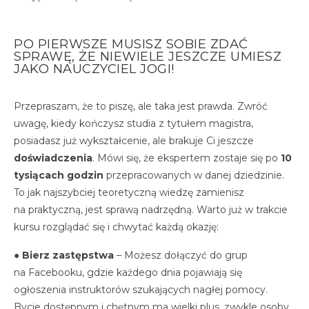
PO PIERWSZE MUSISZ SOBIE ZDAĆ
SPRAWĘ, ŻE NIEWIELE JESZCZE UMIESZ
JAKO NAUCZYCIEL JOGI!
Przepraszam, że to piszę, ale taka jest prawda. Zwróć
uwagę, kiedy kończysz studia z tytułem magistra,
posiadasz już wykształcenie, ale brakuje Ci jeszcze
doświadczenia
. Mówi się, że ekspertem zostaje się po
10
tysiącach godzin
przepracowanych w danej dziedzinie.
To jak najszybciej teoretyczną wiedzę zamienisz
na praktyczną, jest sprawą nadrzędną. Warto już w trakcie
kursu rozglądać się i chwytać każdą okazję:
●
Bierz zastępstwa
– Możesz dołączyć do grup
na Facebooku, gdzie każdego dnia pojawiają się
ogłoszenia instruktorów szukających nagłej pomocy.
Bycie dostępnym i chętnym ma wielki plus, zwykle osoby