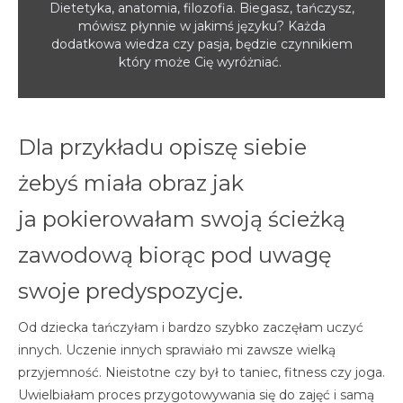
Dietetyka, anatomia, filozofia. Biegasz, tańczysz,
mówisz płynnie w jakimś języku? Każda
dodatkowa wiedza czy pasja, będzie czynnikiem
który może Cię wyróżniać.
Dla przykładu opiszę siebie
żebyś miała obraz jak
ja pokierowałam swoją ścieżką
zawodową biorąc pod uwagę
swoje predyspozycje.
Od dziecka tańczyłam i bardzo szybko zaczęłam uczyć
innych. Uczenie innych sprawiało mi zawsze wielką
przyjemność. Nieistotne czy był to taniec, fitness czy joga.
Uwielbiałam proces przygotowywania się do zajęć i samą