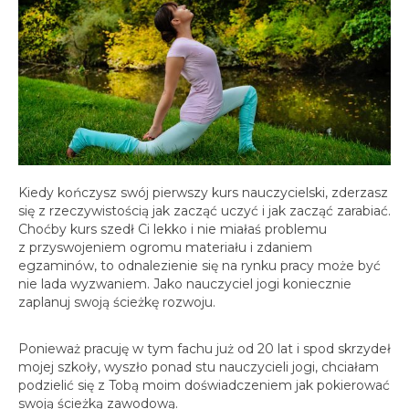
spotkania online
Blog
artykuły i video
Zaloguj
platforma kursowa
Kiedy kończysz swój pierwszy kurs nauczycielski, zderzasz
się z rzeczywistością jak zacząć uczyć i jak zacząć zarabiać.
Choćby kurs szedł Ci lekko i nie miałaś problemu
z przyswojeniem ogromu materiału i zdaniem
egzaminów, to odnalezienie się na rynku pracy może być
nie lada wyzwaniem. Jako nauczyciel jogi koniecznie
zaplanuj swoją ścieżkę rozwoju.
Ponieważ pracuję w tym fachu już od 20 lat i spod skrzydeł
mojej szkoły, wyszło ponad stu nauczycieli jogi, chciałam
podzielić się z Tobą moim doświadczeniem jak pokierować
swoją ścieżką zawodową.