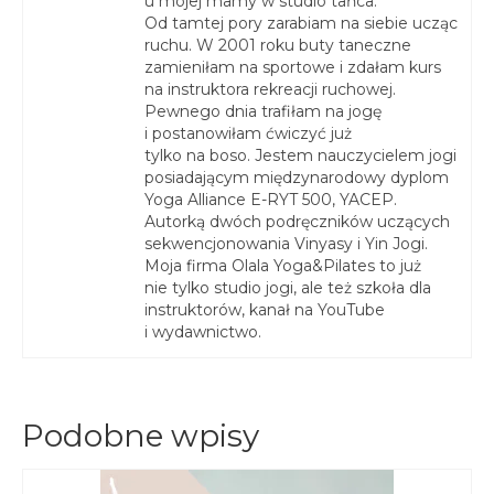
u mojej mamy w studio tańca.
Od tamtej pory zarabiam na siebie ucząc
ruchu. W 2001 roku buty taneczne
zamieniłam na sportowe i zdałam kurs
na instruktora rekreacji ruchowej.
Pewnego dnia trafiłam na jogę
i postanowiłam ćwiczyć już
tylko na boso. Jestem nauczycielem jogi
posiadającym międzynarodowy dyplom
Yoga Alliance E-RYT 500, YACEP.
Autorką dwóch podręczników uczących
sekwencjonowania Vinyasy i Yin Jogi.
Moja firma Olala Yoga&Pilates to już
nie tylko studio jogi, ale też szkoła dla
instruktorów, kanał na YouTube
i wydawnictwo.
Podobne wpisy