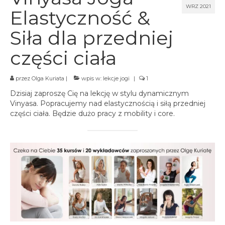
spotkania online
WRZ 2021
Elastyczność &
Blog
Siła dla przedniej
artykuły i video
części ciała
Zaloguj
platforma kursowa
przez
Olga Kuriata
|
wpis w:
lekcje jogi
|
1
Dzisiaj zaproszę Cię na lekcję w stylu dynamicznym
Vinyasa. Popracujemy nad elastycznością i siłą przedniej
części ciała. Będzie dużo pracy z mobility i core.