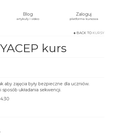
Blog
Zaloguj
artykuły i video
platforma kursowa
BACK TO
KURSY
 YACEP kurs
.
 aby zajęcia były bezpieczne dla uczniów.
 sposób układania sekwencji.
14:30
P