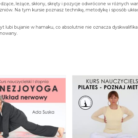
edzące, leżące, skłony, skręty i pozycje odwrócone w różnych w
czniów. Na tym kursie poznasz technikę, metodykę i sposób układ
t lubi bujanie w hamaku, co absolutnie nie oznacza dyskwalifikac
onowany.