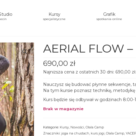
Studio
Kursy
Grafik
ecin
specjalistyczne
spotkania online
AERIAL FLOW –
690,00
zł
Najniższa cena z ostatnich 30 dni:
690,00
zł
Nauczysz się budować płynne sekwencje, tak
Na tym kursie poznasz technikę, metodykę i
Kurs będzie się odbywał w godzinach 8:00-
Brak w magazynie
Kategorie:
Kursy
,
Nowości
,
Olala Camp
Znaczniki:
joga na chustach
,
kurs jogi
,
Olala Camp
,
YACE