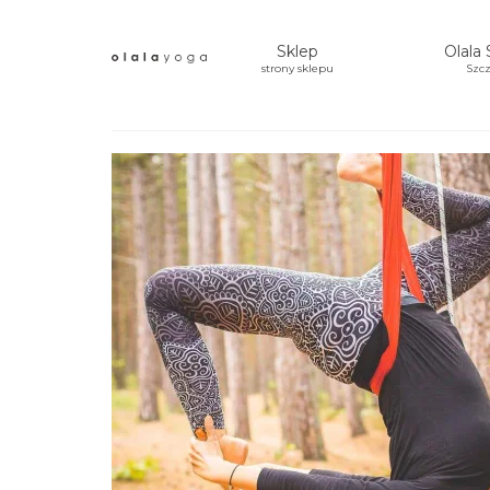
Sklep
Olala 
strony sklepu
Szcz