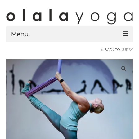
Menu
BACK TO
KURSY
Sklep
strony sklepu
kursy
ubrania olalayoga
Olala Studio
Szczecin
Kursy
specjalistyczne
Grafik