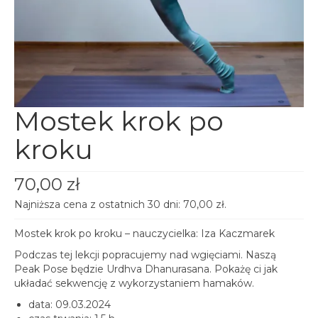
spotkania online
Blog
artykuły i video
Zaloguj
platforma kursowa
Mostek krok po
kroku
70,00
zł
Najniższa cena z ostatnich 30 dni:
70,00
zł
.
Mostek krok po kroku – nauczycielka: Iza Kaczmarek
Podczas tej lekcji popracujemy nad wgięciami. Naszą
Peak Pose będzie Urdhva Dhanurasana. Pokażę ci jak
układać sekwencję z wykorzystaniem hamaków.
data: 09.03.2024