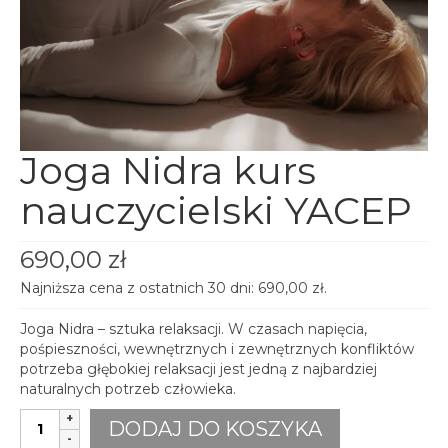
spotkania online
Blog
artykuły i video
Zaloguj
platforma kursowa
Joga Nidra kurs
nauczycielski YACEP
690,00
zł
Najniższa cena z ostatnich 30 dni:
690,00
zł
.
Joga Nidra – sztuka relaksacji. W czasach napięcia,
pośpieszności, wewnętrznych i zewnętrznych konfliktów
potrzeba głębokiej relaksacji jest jedną z najbardziej
naturalnych potrzeb człowieka.
ilość
DODAJ DO KOSZYKA
Joga