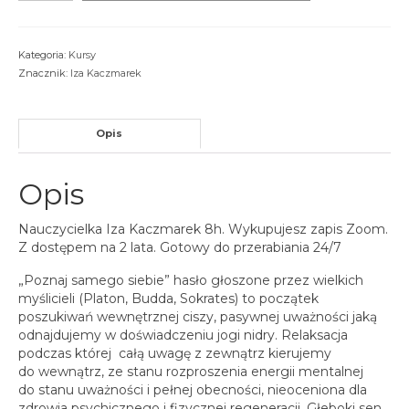
Nidra
kurs
nauczycielski
Kategoria:
Kursy
YACEP
Znacznik:
Iza Kaczmarek
Opis
Opis
Nauczycielka Iza Kaczmarek 8h. Wykupujesz zapis Zoom.
Z dostępem na 2 lata. Gotowy do przerabiania 24/7
„Poznaj samego siebie” hasło głoszone przez wielkich
myślicieli (Platon, Budda, Sokrates) to początek
poszukiwań wewnętrznej ciszy, pasywnej uważności jaką
odnajdujemy w doświadczeniu jogi nidry. Relaksacja
podczas której całą uwagę z zewnątrz kierujemy
do wewnątrz, ze stanu rozproszenia energii mentalnej
do stanu uważności i pełnej obecności, nieoceniona dla
zdrowia psychicznego i fizycznej regeneracji. Głeboki sen