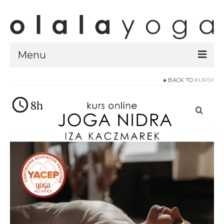
Menu
BACK TO
KURSY
Sklep
strony sklepu
kursy
ubrania olalayoga
Olala Studio
Szczecin
Kursy
specjalistyczne
Grafik