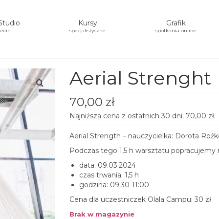
Studio
Kursy
Grafik
ecin
specjalistyczne
spotkania online
Aerial Strenght
70,00
zł
Najniższa cena z ostatnich 30 dni:
70,00
zł
.
Aerial Strength – nauczycielka: Dorota Rożk
Podczas tego 1,5 h warsztatu popracujemy n
data: 09.03.2024
czas trwania: 1,5 h
godzina: 09:30-11:00
Cena dla uczestniczek Olala Campu: 30 zł
Brak w magazynie