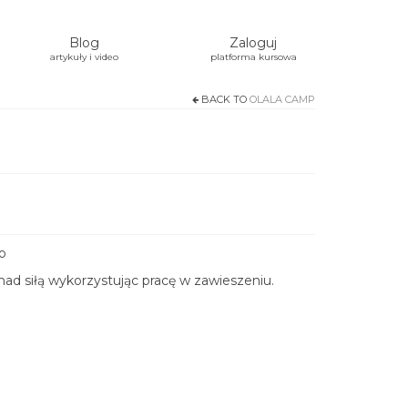
Blog
Zaloguj
artykuły i video
platforma kursowa
BACK TO
OLALA CAMP
o
ad siłą wykorzystując pracę w zawieszeniu.