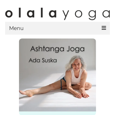
Menu
Sklep
strony sklepu
kursy
ubrania olalayoga
Olala Studio
Szczecin
Kursy
specjalistyczne
Grafik