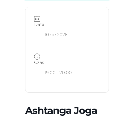
spotkania online
Blog
artykuły i video
Data
Zaloguj
10 sie 2026
platforma kursowa
Czas
19:00 - 20:00
Ashtanga Joga