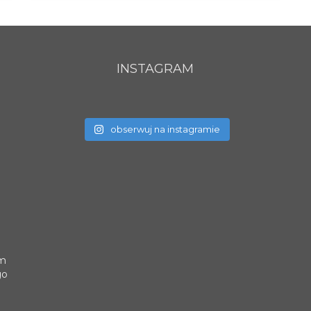
INSTAGRAM
obserwuj na instagramie
um
go