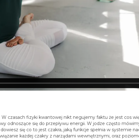
…. W czasach fizyki kwantowej nikt negujemy faktu że jest cos wi
 nazwy odnoszące się do przepływu energii. W jodze często mówimy
 dowiesz się co to jest czakra, jaką funkcje spełnia w systemie 
Powiązanie każdej czakry z narządami wewnętrznymi, oraz pozio