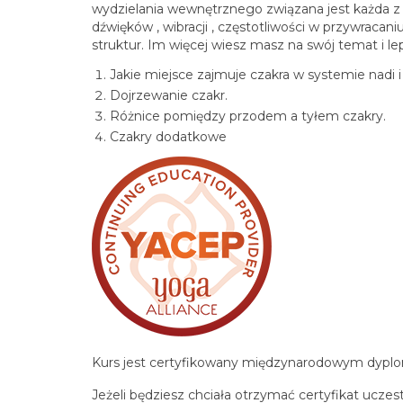
wydzielania wewnętrznego związana jest każda z
dźwięków , wibracji , częstotliwości w przywracan
struktur. Im więcej wiesz masz na swój temat i l
Jakie miejsce zajmuje czakra w systemie nadi i 
Dojrzewanie czakr.
Różnice pomiędzy przodem a tyłem czakry.
Czakry dodatkowe
Kurs jest certyfikowany międzynarodowym dyp
Jeżeli będziesz chciała otrzymać certyfikat ucze