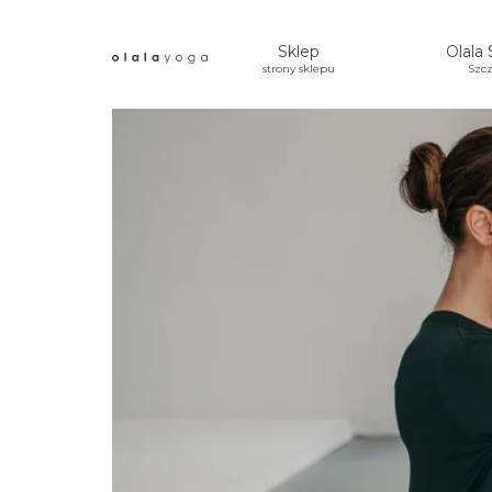
Sklep
Olala 
strony sklepu
Szcz