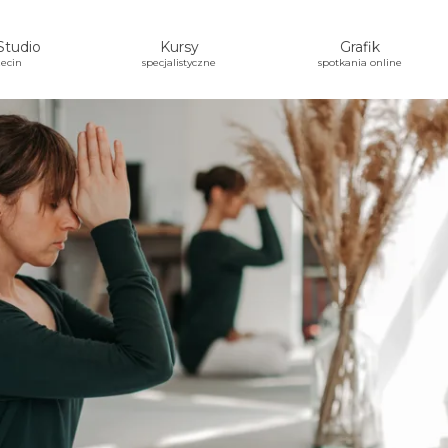
Studio
Kursy
Grafik
ecin
specjalistyczne
spotkania online