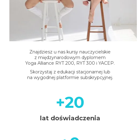
spotkania online
Blog
artykuły i video
Zaloguj
platforma kursowa
Znajdziesz u nas kursy nauczycielskie
z międzynarodowym dyplomem
Yoga Alliance RYT 200, RYT 300 i YACEP.
Skorzystaj z edukacji stacjonarnej lub
na wygodnej platformie subskrypcyjnej.
+20
+20
lat doświadczenia