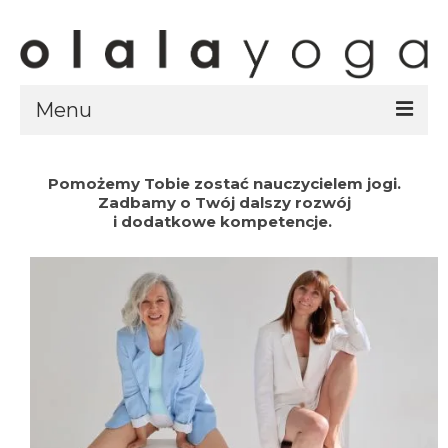
Menu
Sklep
Pomożemy Tobie zostać
nauczycielem
jogi.
strony sklepu
Zadbamy o Twój dalszy rozwój
i dodatkowe kompetencje.
kursy
ubrania olalayoga
Olala Studio
Szczecin
Kursy
specjalistyczne
Grafik