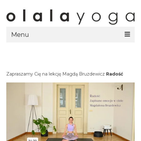
Menu
Sklep
strony sklepu
kursy
Zapraszamy Cię na lekcję Magdą Bruzdewicz
Radość
ubrania olalayoga
Olala Studio
Szczecin
Kursy
specjalistyczne
Grafik