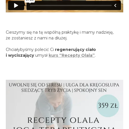
spotkania online
Blog
artykuły i video
Zaloguj
Cieszymy się na tę wspólną praktykę i mamy nadzieję,
platforma kursowa
że zostaniesz z nami na dłużej.
Chciałybyśmy polecić Ci
regenerujący ciało
i wyciszający
umysł
kurs “Recepty Olala”
.