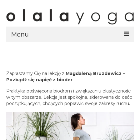
Menu
Sklep
strony sklepu
kursy
Zapraszamy Cię na lekcję z
Magdaleną Bruzdewicz
–
Pozbądź się napięć z bioder
ubrania olalayoga
Praktyka poświęcona biodrom i zwiększaniu elastyczności
Olala Studio
w tym obszarze. Lekcja jest spokojna, skierowana do osób
Szczecin
początkujących, chcących poprawić swoje zakresy ruchu.
Kursy
specjalistyczne
Grafik