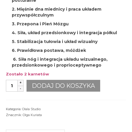
posturalne
2. Mięśnie dna miednicy i praca układem
przywspółczulnym
3. Przepona i Pień Mózgu
4. Siła, układ przedsionkowy i integracja półkul
5. Stabilizacja tułowia i układ wizualny
6. Prawidłowa postawa, móżdżek
6. Siła nóg i integracja układu wizualnego,
przedsionkowego i proprioceptywnego
Zostało 2 karnetów
ilość
DODAJ DO KOSZYKA
Pilates
mięśnie
głębokie
i
Kategoria:
Olala Studio
neuro
Znacznik:
Olga Kuriata
joga