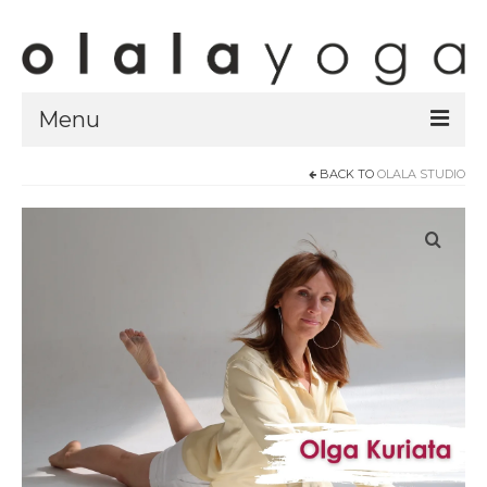
Menu
BACK TO
OLALA STUDIO
Sklep
strony sklepu
kursy
ubrania olalayoga
Olala Studio
Szczecin
Kursy
specjalistyczne
Grafik