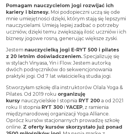
Pomagam nauczycielom jogi rozwijać ich
kariery i biznesy.
Moi podopieczni uczą się ode
mnie umiejętności dzięki, którym stają się lepszymi
nauczycielami. Umieją lepiej zadbać o potrzeby
uczniów, dzięki temu zwiększają ilość uczniów i ich
biznesy jogowe rosną, generując większe zyski.
Jestem
nauczycielką jogi E-RYT 500 i pilates
z 20 letnim doświadczeniem.
Specjalizuję się
w stylach Vinyasa, Yin i Flow. Jestem autorką
dwóch podręczników do sekwencjonowania
praktyki jogi. Od 7 lat właścicielką studia jogi.
Stworzyłam szkołę dla instruktorów Olala Yoga &
Pilates. Od 2019 roku
organizuję
kursy
nauczycielskie I stopnia
RYT 200
a od 2021
roku II stopnia
RYT 300
i
YACEP
, z ramienia
międzynarodowej organizacji Yoga Alliance.
Oprócz kursów stacjonarnych prowadzę szkołę
online.
Z oferty kursów skorzystało już ponad
2500 miłośników jogi
. Ma swoją markę z