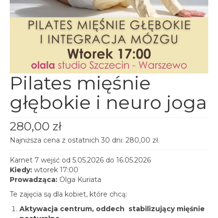
spotkania online
Blog
artykuły i video
Zaloguj
platforma kursowa
Pilates mięśnie
głębokie i neuro joga
280,00
zł
Najniższa cena z ostatnich 30 dni:
280,00
zł
.
Karnet 7 wejść od 5.05.2026 do 16.05.2026
Kiedy:
wtorek 17:00
Prowadząca:
Olga Kuriata
Te zajęcia są dla kobiet, które chcą:
Aktywacja centrum, oddech stabilizujący mięśnie