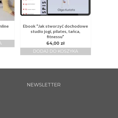
nline
Ebook “Jak stworzyć dochodowe
studio jogi, pilates, tańca,
fitnessu”
A
64,00
zł
DODAJ DO KOSZYKA
NEWSLETTER