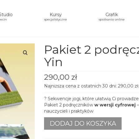
Studio
Kursy
Grafik
ecin
specjalistyczne
spotkania online
Pakiet 2 podręc
Yin
290,00
zł
Najniższa cena z ostatnich 30 dni:
290,00
zł
? Sekwencje jogi, które ułatwią Ci prowadze
Pakiet 2 podręczników
w wersji cyfrowej
–
nauczycieli i praktyków
ilość
DODAJ DO KOSZYKA
Pakiet
2
podręczników