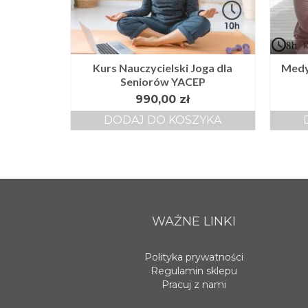
Kurs Nauczycielski Joga dla
Medy
Seniorów YACEP
990,00
zł
DODAJ DO KOSZYKA
WAŻNE LINKI
Polityka prywatności
Regulamin sklepu
Pracuj z nami