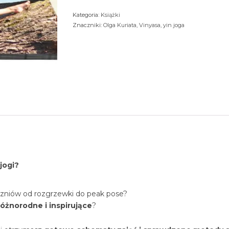
–
Kategoria:
Książki
Vinyasa
Znaczniki:
Olga Kuriata
,
Vinyasa
,
yin joga
&
Yin
jogi?
uczniów od rozgrzewki do peak pose?
óżnorodne i inspirujące
?