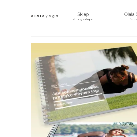
Sklep
Olala 
strony sklepu
Szcz