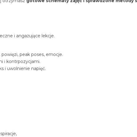
j
otrzymasz
gotowe schematy zajęć i sprawdzone metody
eczne i angażujące lekcje.
 powięzi, peak poses, emocje.
i i kontrpozycjami.
s i uwolnienie napięć.
spiracje,