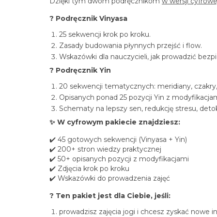
Dzięki tym dwóm podręcznikom
w wersji cyfrowe
? Podręcznik Vinyasa
25 sekwencji krok po kroku.
Zasady budowania płynnych przejść i flow.
Wskazówki dla nauczycieli, jak prowadzić bezpi
? Podręcznik Yin
20 sekwencji tematycznych: meridiany, czakry,
Opisanych ponad 25 pozycji Yin z modyfikacjam
Schematy na lepszy sen, redukcję stresu, detok
✨ W cyfrowym pakiecie znajdziesz:
✔️ 45 gotowych sekwencji (Vinyasa + Yin)
✔️ 200+ stron wiedzy praktycznej
✔️ 50+ opisanych pozycji z modyfikacjami
✔️ Zdjęcia krok po kroku
✔️ Wskazówki do prowadzenia zajęć
? Ten pakiet jest dla Ciebie, jeśli:
prowadzisz zajęcia jogi i chcesz zyskać nowe in