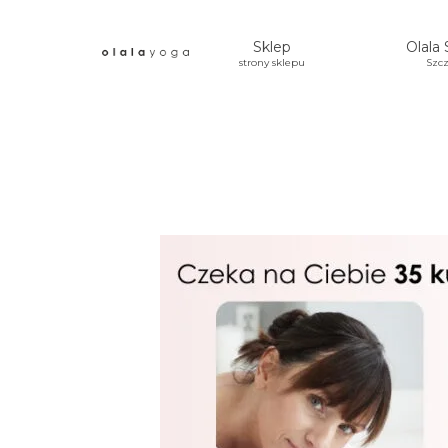
Sklep
Olala 
strony sklepu
Szcz