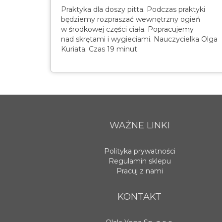
Praktyka dla doszy pitta. Podczas praktyki
będziemy rozpraszać wewnętrzny ogień
w środkowej części ciała. Popracujemy
nad skrętami i wygieciami. Nauczycielka Olga
Kuriata. Czas 19 minut.
WAŻNE LINKI
Polityka prywatności
Regulamin sklepu
Pracuj z nami
KONTAKT