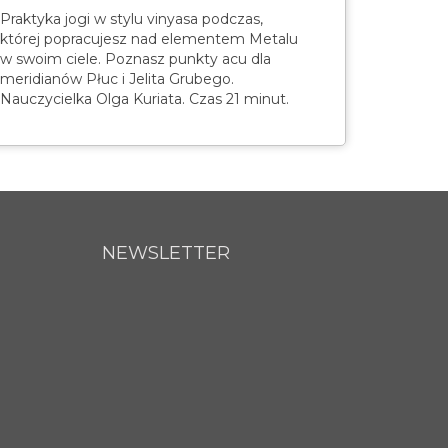
Praktyka jogi w stylu vinyasa podczas,
której popracujesz nad elementem Metalu
w swoim ciele. Poznasz punkty acu dla
meridianów Płuc i Jelita Grubego.
Nauczycielka Olga Kuriata. Czas 21 minut.
NEWSLETTER