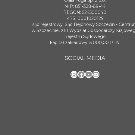
Olala Yoga Sp. z o.o.
NIP: 851-328-89-44
REGON: 524500040
KRS: 0001020129
sąd rejestrowy: Sąd Rejonowy Szczecin - Centr
w Szczecinie, XIII Wydział Gospodarczy Krajowe
Rejestru Sądowego
kapitał zakładowy: 5 000,00 PLN
SOCIAL MEDIA
Instagram
Facebook
YouTube
Mail