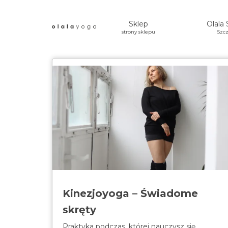
Sklep
Olala 
strony sklepu
Szcz
Kinezjoyoga – Świadome
skręty
Praktyka podczas, której nauczysz się