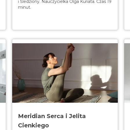
i Śledziony. Nauczycielka Olga Kuriata. Czas 19
minut.
Meridian Serca i Jelita
Cienkiego