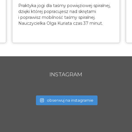
Praktyka jogi dla taśmy powięziowej spiralnej,
dzięki której popracujesz nad skrętami
i poprawisz mobilność taśmy spiralnej.
Nauczycielka Olga Kuriata czas 37 minut.
INSTAGRAM
obserwuj na instagramie