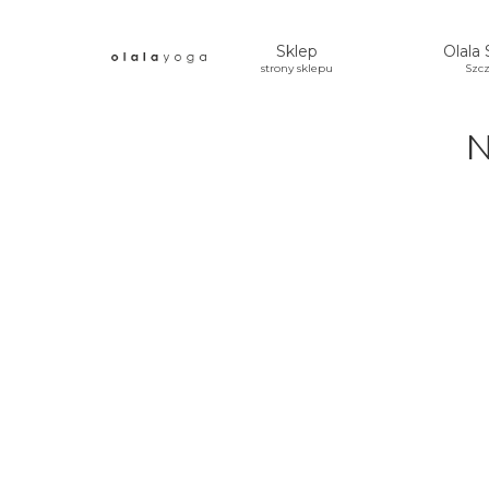
Sklep
Olala 
strony sklepu
Szcz
N