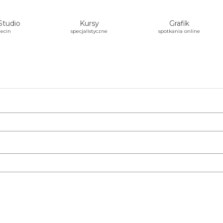
Studio
Kursy
Grafik
ecin
specjalistyczne
spotkania online
agane