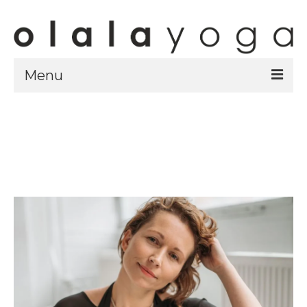
Menu
Sklep
strony sklepu
kursy
ubrania olalayoga
Olala Studio
Szczecin
Kursy
specjalistyczne
Grafik