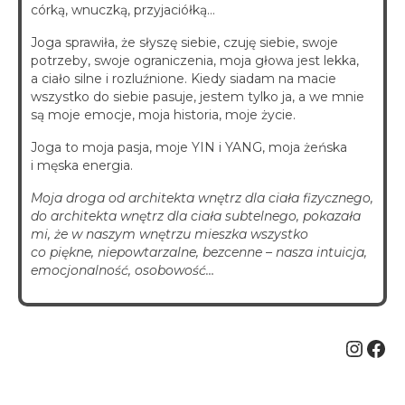
córką, wnuczką, przyjaciółką…
Joga sprawiła, że słyszę siebie, czuję siebie, swoje
potrzeby, swoje ograniczenia, moja głowa jest lekka,
a ciało silne i rozluźnione. Kiedy siadam na macie
wszystko do siebie pasuje, jestem tylko ja, a we mnie
są moje emocje, moja historia, moje życie.
Joga to moja pasja, moje YIN i YANG, moja żeńska
i męska energia.
Moja droga od architekta wnętrz dla ciała fizycznego,
do architekta wnętrz dla ciała subtelnego, pokazała
mi, że w naszym wnętrzu mieszka wszystko
co piękne, niepowtarzalne, bezcenne – nasza intuicja,
emocjonalność, osobowość…
Insta
Fac