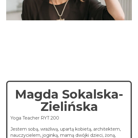
spotkania online
Blog
artykuły i video
Zaloguj
platforma kursowa
Magda Sokalska-
Zielińska
Yoga Teacher RYT 200
Jestem sobą, wrażliwą, upartą kobietą, architektem,
nauczycielem, joginką, mamą dwójki dzieci, żoną,