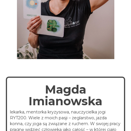
spotkania online
Blog
artykuły i video
Zaloguj
platforma kursowa
Magda
Imianowska
lekarka, mentorka kryzysowa, nauczycielka jogi
RYT200. Wiele z moich pasji – żeglarstwo, jazda
konna, czy joga są związane z ruchem. W swojej pracy
pragnę widzieć człowieka jako całość – w której ciało