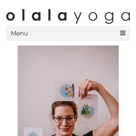
Menu
Sklep
strony sklepu
kursy
ubrania olalayoga
Olala Studio
Szczecin
Kursy
specjalistyczne
Grafik