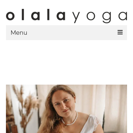
Menu
Sklep
strony sklepu
kursy
ubrania olalayoga
Olala Studio
Szczecin
Kursy
specjalistyczne
Grafik