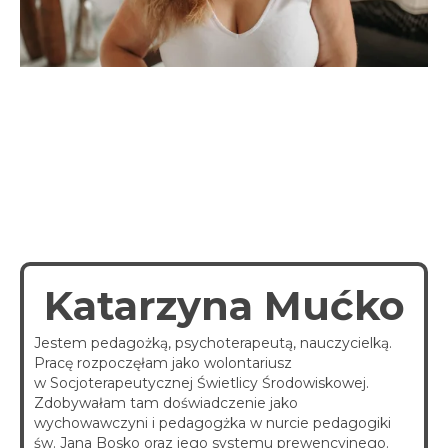
spotkania online
Blog
artykuły i video
Zaloguj
platforma kursowa
Katarzyna Mućko
Jestem pedagożką, psychoterapeutą, nauczycielką.
Pracę rozpoczęłam jako wolontariusz
w Socjoterapeutycznej Świetlicy Środowiskowej.
Zdobywałam tam doświadczenie jako
wychowawczyni i pedagogżka w nurcie pedagogiki
św. Jana Bosko oraz jego systemu prewencyjnego.