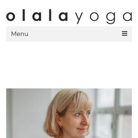
Menu
Sklep
strony sklepu
kursy
ubrania olalayoga
Olala Studio
Szczecin
Kursy
specjalistyczne
Grafik