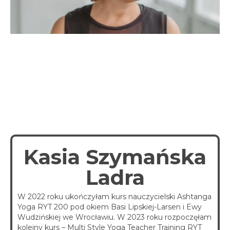
spotkania online
Blog
artykuły i video
Zaloguj
platforma kursowa
Kasia Szymańska
Ladra
W 2022 roku ukończyłam kurs nauczycielski Ashtanga
Yoga RYT 200 pod okiem Basi Lipskiej-Larsen i Ewy
Wudzińskiej we Wrocławiu. W 2023 roku rozpoczęłam
kolejny kurs – Multi Style Yoga Teacher Training RYT