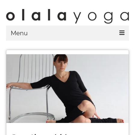
Menu
Sklep
strony sklepu
kursy
ubrania olalayoga
Olala Studio
Szczecin
Kursy
specjalistyczne
Grafik