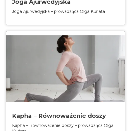
Joga Ajurwedyjska
spotkania online
Joga Ajurwedyjska – prowadząca Olga Kuriata
Blog
artykuły i video
Zaloguj
platforma kursowa
Kapha – Równoważenie doszy
Kapha – Równoważenie doszy – prowadząca Olga