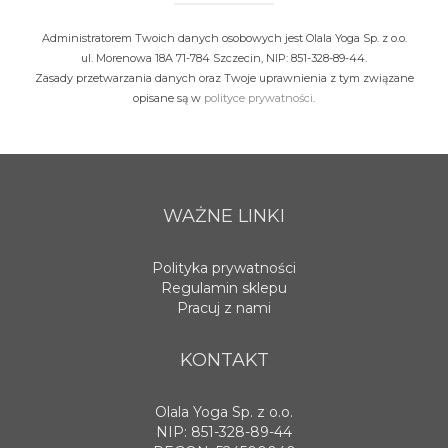
spotkania online
Administratorem Twoich danych osobowych jest Olala Yoga Sp. z o.o.
Blog
ul. Morenowa 18A 71-784 Szczecin, NIP: 851-328-89-44.
artykuły i video
Zasady przetwarzania danych oraz Twoje uprawnienia z tym związane
opisane są w
polityce prywatności
.
Zaloguj
platforma kursowa
WAŻNE LINKI
Polityka prywatności
Regulamin sklepu
Pracuj z nami
KONTAKT
Olala Yoga Sp. z o.o.
NIP: 851-328-89-44