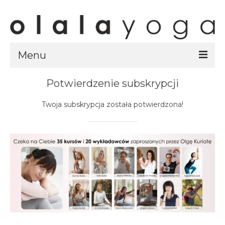
Menu
Potwierdzenie subskrypcji
Sklep
strony sklepu
Twoja subskrypcja została potwierdzona!
kursy
ubrania olalayoga
Olala Studio
Szczecin
Kursy
specjalistyczne
Grafik