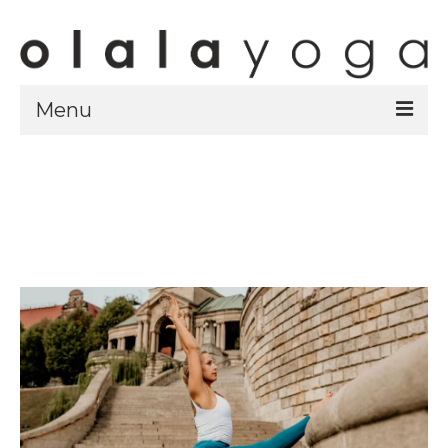
Menu
Sklep
strony sklepu
kursy
ubrania olalayoga
Olala Studio
Szczecin
Kursy
specjalistyczne
Grafik