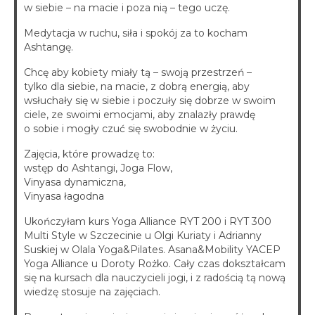
w siebie – na macie i poza nią – tego uczę.
Medytacja w ruchu, siła i spokój za to kocham
Ashtangę.
Chcę aby kobiety miały tą – swoją przestrzeń –
tylko dla siebie, na macie, z dobrą energią, aby
wsłuchały się w siebie i poczuły się dobrze w swoim
ciele, ze swoimi emocjami, aby znalazły prawdę
o sobie i mogły czuć się swobodnie w życiu.
Zajęcia, które prowadzę to:
wstęp do Ashtangi, Joga Flow,
Vinyasa dynamiczna,
Vinyasa łagodna
Ukończyłam kurs Yoga Alliance RYT 200 i RYT 300
Multi Style w Szczecinie u Olgi Kuriaty i Adrianny
Suskiej w Olala Yoga&Pilates. Asana&Mobility YACEP
Yoga Alliance u Doroty Rożko. Cały czas dokształcam
się na kursach dla nauczycieli jogi, i z radością tą nową
wiedzę stosuje na zajęciach.