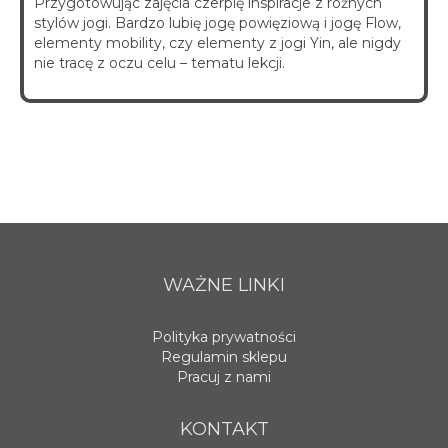
Przygotowując zajęcia czerpię inspiracje z różnych
stylów jogi. Bardzo lubię jogę powięziową i jogę Flow,
elementy mobility, czy elementy z jogi Yin, ale nigdy
nie tracę z oczu celu – tematu lekcji.
WAŻNE LINKI
Polityka prywatności
Regulamin sklepu
Pracuj z nami
KONTAKT