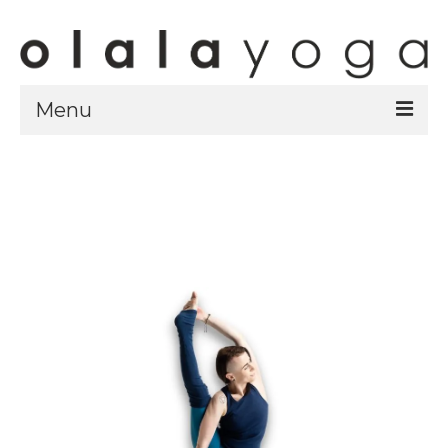
Menu
Sklep
strony sklepu
kursy
ubrania olalayoga
Olala Studio
Szczecin
Kursy
specjalistyczne
Grafik